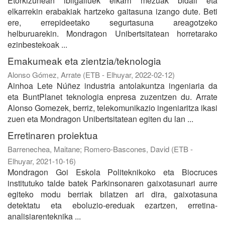
Etorkizunean ibilgailuek elkarri mezuak bidali eta
elkarrekin erabakiak hartzeko gaitasuna izango dute. Beti
ere, errepideetako segurtasuna areagotzeko
helburuarekin. Mondragon Unibertsitatean horretarako
ezinbestekoak ...
Emakumeak eta zientzia/teknologia
Alonso Gómez, Arrate
(
ETB - Elhuyar
,
2022-02-12
)
Ainhoa Lete Núñez industria antolakuntza ingeniaria da
eta BuntPlanet teknologia enpresa zuzentzen du. Arrate
Alonso Gomezek, berriz, telekomunikazio ingeniaritza ikasi
zuen eta Mondragon Unibertsitatean egiten du lan ...
Erretinaren proiektua
Barrenechea, Maitane
;
Romero-Bascones, David
(
ETB -
Elhuyar
,
2021-10-16
)
Mondragon Goi Eskola Politeknikoko eta Biocruces
institutuko talde batek Parkinsonaren gaixotasunari aurre
egiteko modu berriak bilatzen ari dira, gaixotasuna
detektatu eta eboluzio-ereduak ezartzen, erretina-
analisiarenteknika ...