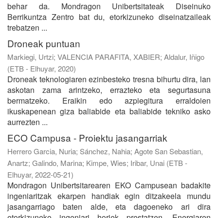
behar da. Mondragon Unibertsitateak Diseinuko
Berrikuntza Zentro bat du, etorkizuneko diseinatzaileak
trebatzen ...
Droneak puntuan
Markiegi, Urtzi
;
VALENCIA PARAFITA, XABIER
;
Aldalur, Iñigo
(
ETB - Elhuyar
,
2020
)
Droneak teknologiaren ezinbesteko tresna bihurtu dira, lan
askotan zama arintzeko, errazteko eta segurtasuna
bermatzeko. Eraikin edo azpiegitura erraldoien
ikuskapenean giza baliabide eta baliabide tekniko asko
aurrezten ...
ECO Campusa - Proiektu jasangarriak
Herrero Garcia, Nuria
;
Sánchez, Nahia
;
Agote San Sebastian,
Anartz
;
Galindo, Marina
;
Kimpe, Wies
;
Iribar, Unai
(
ETB -
Elhuyar
,
2022-05-21
)
Mondragon Unibertsitarearen EKO Campusean badakite
ingeniaritzak ekarpen handiak egin ditzakeela mundu
jasangarriago baten alde, eta dagoeneko ari dira
etorkizuneko ingeniari horiek prestatzen. Energiaren