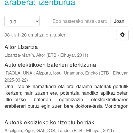
arabera: izenburua
Joan
38-tik 1-20 emaitza erakusten
Aitor Lizartza
Lizartza-Martín, Aitor
(
ETB - Elhuyar
,
2011
)
Auto elektrikoen baterien etorkizuna
IRAOLA, UNAI
;
Aizpuru, Iosu
;
Unamuno, Eneko
(
ETB - Elhuyar
,
2025-03-22
)
Unai Iraolak hamarkada eta erdi darama bateriak gertutik
ikertzen; hain zuzen ere, potentzia handiko aplikazioetan
litio-ioizko baterien optimizazio elektrokimikoaren
erabilerari buruz egin zuen bere doktore-tesia Mondragon
...
Autoak ekoizteko kontzeptu berriak
Azpilgain, Zigor
;
GALDOS, Lander
(
ETB - Elhuyar
,
2011
)