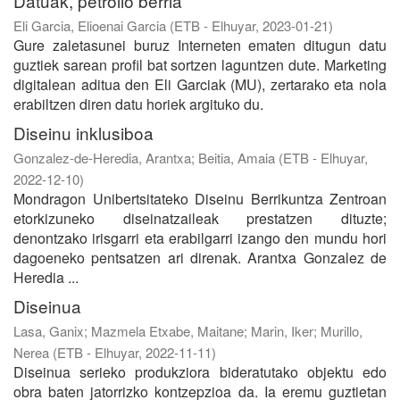
Datuak, petrolio berria
Eli Garcia, Elioenai Garcia
(
ETB - Elhuyar
,
2023-01-21
)
Gure zaletasunei buruz Interneten ematen ditugun datu
guztiek sarean profil bat sortzen laguntzen dute. Marketing
digitalean aditua den Eli Garciak (MU), zertarako eta nola
erabiltzen diren datu horiek argituko du.
Diseinu inklusiboa
Gonzalez-de-Heredia, Arantxa
;
Beitia, Amaia
(
ETB - Elhuyar
,
2022-12-10
)
Mondragon Unibertsitateko Diseinu Berrikuntza Zentroan
etorkizuneko diseinatzaileak prestatzen dituzte;
denontzako irisgarri eta erabilgarri izango den mundu hori
dagoeneko pentsatzen ari direnak. Arantxa Gonzalez de
Heredia ...
Diseinua
Lasa, Ganix
;
Mazmela Etxabe, Maitane
;
Marin, Iker
;
Murillo,
Nerea
(
ETB - Elhuyar
,
2022-11-11
)
Diseinua serieko produkziora bideratutako objektu edo
obra baten jatorrizko kontzepzioa da. Ia eremu guztietan