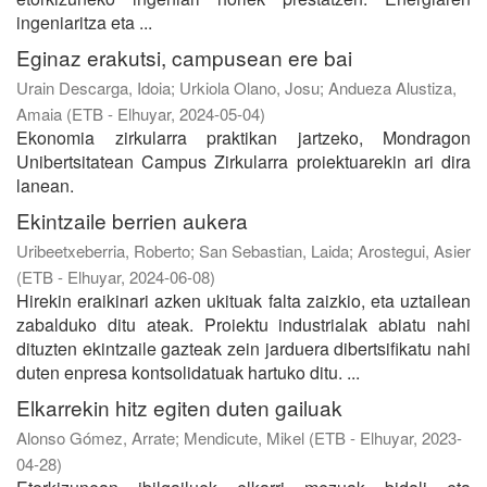
ingeniaritza eta ...
Eginaz erakutsi, campusean ere bai
Urain Descarga, Idoia
;
Urkiola Olano, Josu
;
Andueza Alustiza,
Amaia
(
ETB - Elhuyar
,
2024-05-04
)
Ekonomia zirkularra praktikan jartzeko, Mondragon
Unibertsitatean Campus Zirkularra proiektuarekin ari dira
lanean.
Ekintzaile berrien aukera
Uribeetxeberria, Roberto
;
San Sebastian, Laida
;
Arostegui, Asier
(
ETB - Elhuyar
,
2024-06-08
)
Hirekin eraikinari azken ukituak falta zaizkio, eta uztailean
zabalduko ditu ateak. Proiektu industrialak abiatu nahi
dituzten ekintzaile gazteak zein jarduera dibertsifikatu nahi
duten enpresa kontsolidatuak hartuko ditu. ...
Elkarrekin hitz egiten duten gailuak
Alonso Gómez, Arrate
;
Mendicute, Mikel
(
ETB - Elhuyar
,
2023-
04-28
)