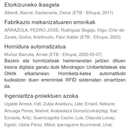
Etorkizuneko ikasgela
Alberdi, Alazne
;
Santamaria, Oskar
(
ETB - Elhuyar
,
2011
)
Fabrikazio mekanizatuaren erronkak
ARRAZOLA, PEDRO JOSE
;
Rodríguez Bogajo, Iñigo
;
Ortiz-de-
Zarate, Gorka
;
Aristimuño, Patxi Xabier
(
ETB - Elhuyar
,
2023
)
Hornidura automatizatua
Muñoz-Barrutia, Arrate
(
ETB - Elhuyar
,
2020-03-07
)
Bezero eta hornitzaileak harremanetan jartzen dituen
tresna digitala garatu dute Mondragon Unibertsitateak eta
Orklik elkarlanean. Horniketa-katea automatikoki
kudeatzen duen erremintak RFID sistematan oinarritzen
da.
Ingeniaritza-proiektuen azoka
Ugalde Arrese, Irati
;
Zubia Aranburu, Lide
;
Errasti, Nekane
;
Arsuaga Perea, Markel
;
Arabaolaza Gorostizurkaiztegi, Ibai
;
Esnaola, Aritz
;
Guerricagoitia Cacho, Luis
;
Olaizola Loinaz,
Egoitz
;
Ubiria Pérez, Mikel
;
Iparraguirre Azurmendi, Unai
;