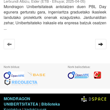
Lertxundi Albizu, Eider
(
ETB - Elhuyar
,
2025-04-05
)
Mondragon Unibertsitateak antolatzen duen PBL Day
egunera gerturatu gara, ingeniaritza graduetako ikasleek
landutako proiekturik onenak ezagutzeko. Jardunaldian
zehar, Unibertsitateko irakasle eta enpresa batzuk osatzen
...
Nork bildua:
Nork balioztatua:
MONDRAGON
UNIBERTSITATEA
|
Biblioteka
Kontaktua
|
Iradokizunak