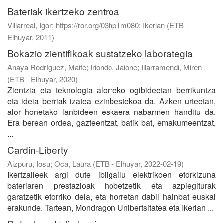
Bateriak ikertzeko zentroa
Villarreal, Igor; https://ror.org/03hp1m080; Ikerlan
(
ETB -
Elhuyar
,
2011
)
Bokazio zientifikoak sustatzeko laborategia
Anaya Rodríguez, Maite
;
Iriondo, Jaione
;
Illarramendi, Miren
(
ETB - Elhuyar
,
2020
)
Zientzia eta teknologia alorreko ogibideetan berrikuntza
eta ideia berriak izatea ezinbestekoa da. Azken urteetan,
alor honetako lanbideen eskaera nabarmen handitu da.
Era berean ordea, gazteentzat, batik bat, emakumeentzat,
...
Cardin-Liberty
Aizpuru, Iosu
;
Oca, Laura
(
ETB - Elhuyar
,
2022-02-19
)
Ikertzaileek argi dute ibilgailu elektrikoen etorkizuna
bateriaren prestazioak hobetzetik eta azpiegiturak
garatzetik etorriko dela, eta horretan dabil hainbat euskal
erakunde. Tartean, Mondragon Unibertsitatea eta Ikerlan ...