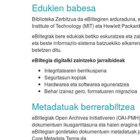
Edukien babesa
Biblioteka Zerbitzua da eBiltegiren arduraduna,
Institute of Technology (MIT) eta Hewlett Packar
eBiltegiak bere edukiak betiko eskuratzea eta zai
eta beste informazio-sistema batzuekiko elkarre
betetzen ditu.
eBiltegia digitalki zaintzeko jarraibideak
Integritatearen berrikuspena
Segurtasun-kopiak
Hardwarea eta softwarea eguneratzea
Behar izanez gero, formatuaren migrazioa
Metadatuak berrerabiltzea
eBiltegiak Open Archives Initiativeren (OAI-PMH) 
dokumentuen ikusgarritasuna eta haien eragina h
eBiltegian gordetako dokumentuen metadatuak ja
Core Metadata Terms da.