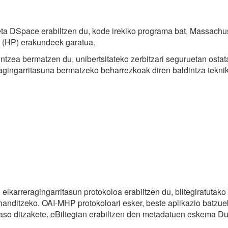
 eta DSpace erabiltzen du, kode irekiko programa bat, Massachu
d (HP) erakundeek garatua.
ntzea bermatzen du, unibertsitateko zerbitzari seguruetan ostat
ragingarritasuna bermatzeko beharrezkoak diren baldintza tekni
elkarreragingarritasun protokoloa erabiltzen du, biltegiratutako
anditzeko. OAI-MHP protokoloari esker, beste aplikazio batzue
so ditzakete. eBiltegian erabiltzen den metadatuen eskema Du