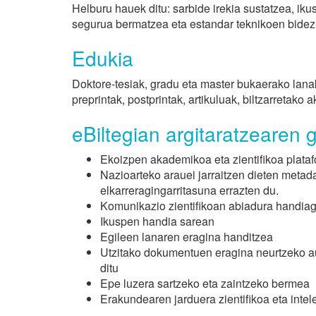
Helburu hauek ditu: sarbide irekia sustatzea, iku
segurua bermatzea eta estandar teknikoen bidez 
Edukia
Doktore-tesiak, gradu eta master bukaerako lanak
preprintak, postprintak, artikuluak, biltzarretako 
eBiltegian argitaratzearen 
Ekoizpen akademikoa eta zientifikoa plata
Nazioarteko arauei jarraitzen dieten metad
elkarreragingarritasuna errazten du.
Komunikazio zientifikoan abiadura handia
Ikuspen handia sarean
Egileen lanaren eragina handitzea
Utzitako dokumentuen eragina neurtzeko au
ditu
Epe luzera sartzeko eta zaintzeko bermea
Erakundearen jarduera zientifikoa eta intele