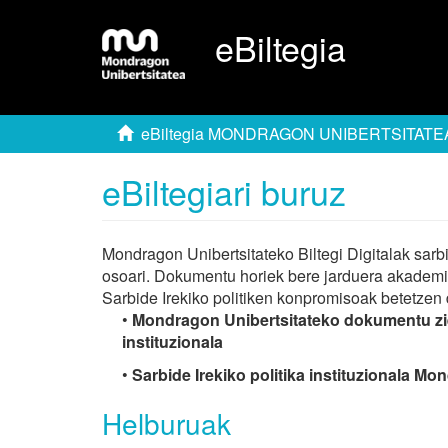
eBiltegia
eBiltegia MONDRAGON UNIBERTSITATE
eBiltegiari buruz
Mondragon Unibertsitateko Biltegi Digitalak sarb
osoari. Dokumentu horiek bere jarduera akademiko
Sarbide Irekiko politiken konpromisoak betetzen d
•
Mondragon Unibertsitateko dokumentu zient
instituzionala
•
Sarbide Irekiko politika instituzionala M
Helburuak