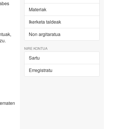
babes
Materiak
Ikerketa taldeak
ntuak,
Non argitaratua
zu.
NIRE KONTUA
Sartu
Erregistratu
k ematen