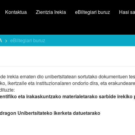
Kontaktua
Zientzia Irekia
eBiltegiari buruz
Hasi s
A
eBiltegiari buruz
ide irekia ematen dio unibertsitatean sortutako dokumentuen tes
, ikertzaile eta instituzionalaren ondorio dira, eta erakundear
ituzte:
ifiko eta irakaskuntzako materialetarako sarbide irekiko p
ondragon Unibertsitateko ikerketa datuetarako