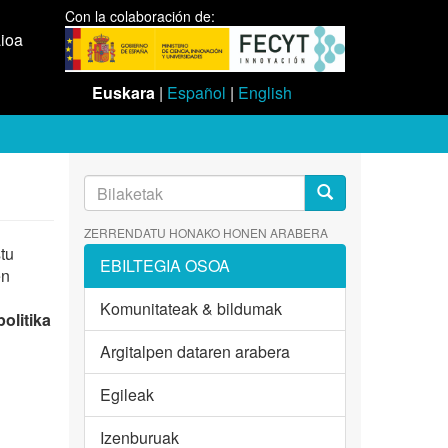
Con la colaboración de:
aioa
Euskara
|
Español
|
English
ZERRENDATU HONAKO HONEN ARABERA
tu
EBILTEGIA OSOA
en
Komunitateak & bildumak
olitika
Argitalpen dataren arabera
Egileak
Izenburuak