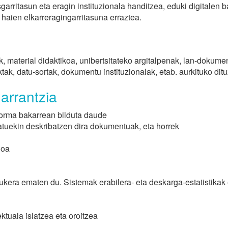
sgarritasun eta eragin instituzionala handitzea, eduki digitalen 
haien elkarreragingarritasuna erraztea.
, material didaktikoa, unibertsitateko argitalpenak, lan-dokume
aktak, datu-sortak, dokumentu instituzionalak, etab. aurkituko ditu
garrantzia
forma bakarrean bilduta daude
atuekin deskribatzen dira dokumentuak, eta horrek
goa
kera ematen du. Sistemak erabilera- eta deskarga-estatistika
ktuala islatzea eta oroitzea