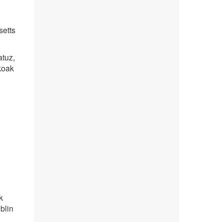
setts
atuz,
koak
k
blin