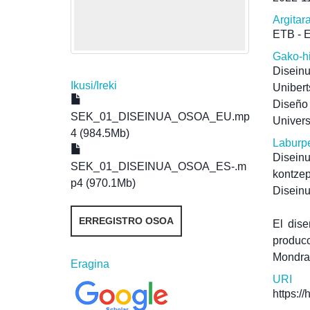
Argitar
ETB - 
Gako-h
Disein
Ikusi/
Ireki
Unibert
Diseño
SEK_01_DISEINUA_OSOA_EU.mp
Univer
4 (984.5Mb)
Laburp
Diseinu
SEK_01_DISEINUA_OSOA_ES-.m
kontze
p4 (970.1Mb)
Diseinu
ERREGISTRO OSOA
El dise
produc
Mondrag
Eragina
URI
https:/