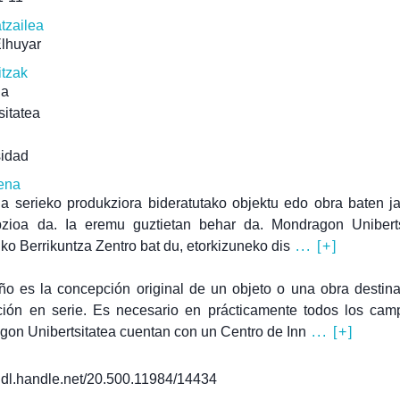
atzailea
Elhuyar
itzak
ua
sitatea
sidad
ena
a serieko produkziora bideratutako objektu edo obra baten ja
pzioa da. Ia eremu guztietan behar da. Mondragon Uniberts
ko Berrikuntza Zentro bat du, etorkizuneko dis
... [+]
ño es la concepción original de un objeto o una obra destin
ción en serie. Es necesario en prácticamente todos los cam
on Unibertsitatea cuentan con un Centro de Inn
... [+]
/hdl.handle.net/20.500.11984/14434