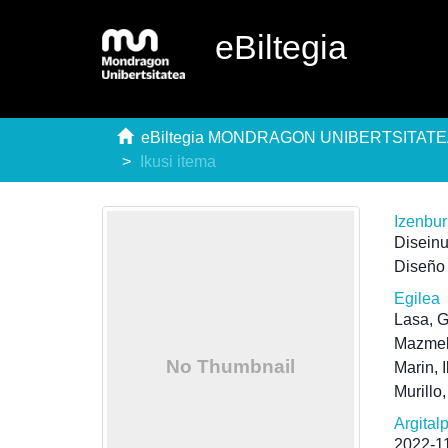
eBiltegia
eBiltegia MONDRAGON UNIBERTSITAT
Ikusi itema
Izenbu
Disein
Diseño
Egilea
Lasa, 
Mazmel
Marin, 
Murillo
Argital
2022-1