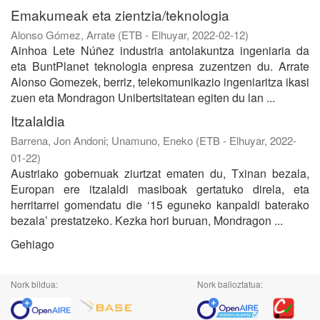
Emakumeak eta zientzia/teknologia
Alonso Gómez, Arrate
(
ETB - Elhuyar
,
2022-02-12
)
Ainhoa Lete Núñez industria antolakuntza ingeniaria da
eta BuntPlanet teknologia enpresa zuzentzen du. Arrate
Alonso Gomezek, berriz, telekomunikazio ingeniaritza ikasi
zuen eta Mondragon Unibertsitatean egiten du lan ...
Itzalaldia
Barrena, Jon Andoni
;
Unamuno, Eneko
(
ETB - Elhuyar
,
2022-
01-22
)
Austriako gobernuak ziurtzat ematen du, Txinan bezala,
Europan ere itzalaldi masiboak gertatuko direla, eta
herritarrei gomendatu die ‘15 eguneko kanpaldi baterako
bezala’ prestatzeko. Kezka hori buruan, Mondragon ...
Gehiago
Nork bildua:
Nork balioztatua: