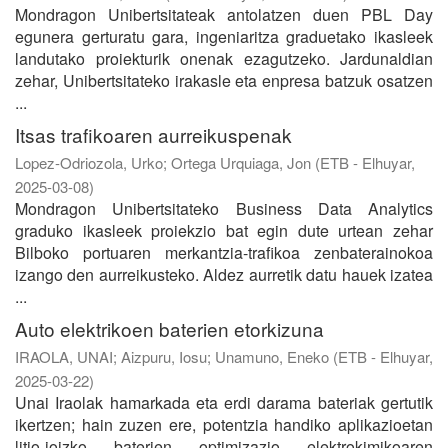
Mondragon Unibertsitateak antolatzen duen PBL Day
egunera gerturatu gara, ingeniaritza graduetako ikasleek
landutako proiekturik onenak ezagutzeko. Jardunaldian
zehar, Unibertsitateko irakasle eta enpresa batzuk osatzen
...
Itsas trafikoaren aurreikuspenak
Lopez-Odriozola, Urko
;
Ortega Urquiaga, Jon
(
ETB - Elhuyar
,
2025-03-08
)
Mondragon Unibertsitateko Business Data Analytics
graduko ikasleek proiekzio bat egin dute urtean zehar
Bilboko portuaren merkantzia-trafikoa zenbaterainokoa
izango den aurreikusteko. Aldez aurretik datu hauek izatea
...
Auto elektrikoen baterien etorkizuna
IRAOLA, UNAI
;
Aizpuru, Iosu
;
Unamuno, Eneko
(
ETB - Elhuyar
,
2025-03-22
)
Unai Iraolak hamarkada eta erdi darama bateriak gertutik
ikertzen; hain zuzen ere, potentzia handiko aplikazioetan
litio-ioizko baterien optimizazio elektrokimikoaren