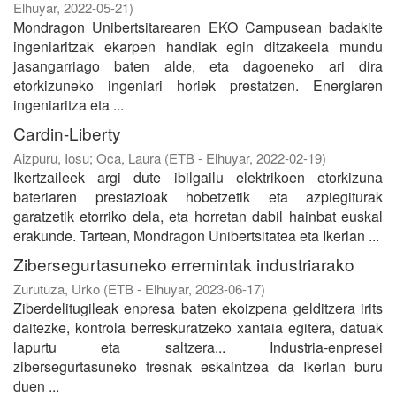
Elhuyar
,
2022-05-21
)
Mondragon Unibertsitarearen EKO Campusean badakite
ingeniaritzak ekarpen handiak egin ditzakeela mundu
jasangarriago baten alde, eta dagoeneko ari dira
etorkizuneko ingeniari horiek prestatzen. Energiaren
ingeniaritza eta ...
Cardin-Liberty
Aizpuru, Iosu
;
Oca, Laura
(
ETB - Elhuyar
,
2022-02-19
)
Ikertzaileek argi dute ibilgailu elektrikoen etorkizuna
bateriaren prestazioak hobetzetik eta azpiegiturak
garatzetik etorriko dela, eta horretan dabil hainbat euskal
erakunde. Tartean, Mondragon Unibertsitatea eta Ikerlan ...
Zibersegurtasuneko erremintak industriarako
Zurutuza, Urko
(
ETB - Elhuyar
,
2023-06-17
)
Ziberdelitugileak enpresa baten ekoizpena gelditzera irits
daitezke, kontrola berreskuratzeko xantaia egitera, datuak
lapurtu eta saltzera... Industria-enpresei
zibersegurtasuneko tresnak eskaintzea da Ikerlan buru
duen ...