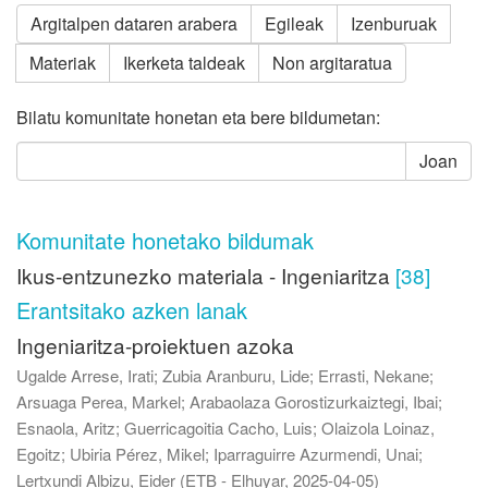
Argitalpen dataren arabera
Egileak
Izenburuak
Materiak
Ikerketa taldeak
Non argitaratua
Bilatu komunitate honetan eta bere bildumetan:
Joan
Komunitate honetako bildumak
Ikus-entzunezko materiala - Ingeniaritza
[38]
Erantsitako azken lanak
Ingeniaritza-proiektuen azoka
Ugalde Arrese, Irati
;
Zubia Aranburu, Lide
;
Errasti, Nekane
;
Arsuaga Perea, Markel
;
Arabaolaza Gorostizurkaiztegi, Ibai
;
Esnaola, Aritz
;
Guerricagoitia Cacho, Luis
;
Olaizola Loinaz,
Egoitz
;
Ubiria Pérez, Mikel
;
Iparraguirre Azurmendi, Unai
;
Lertxundi Albizu, Eider
(
ETB - Elhuyar
,
2025-04-05
)