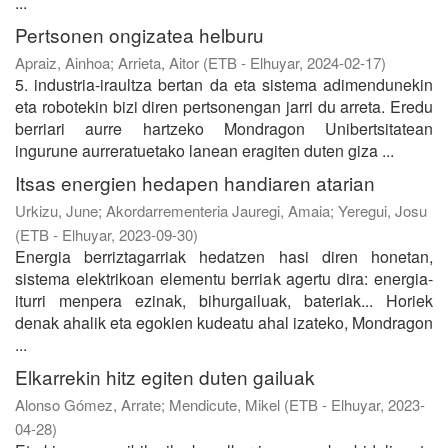
...
Pertsonen ongizatea helburu
Apraiz, Ainhoa
;
Arrieta, Aitor
(
ETB - Elhuyar
,
2024-02-17
)
5. industria-iraultza bertan da eta sistema adimendunekin
eta robotekin bizi diren pertsonengan jarri du arreta. Eredu
berriari aurre hartzeko Mondragon Unibertsitatean
ingurune aurreratuetako lanean eragiten duten giza ...
Itsas energien hedapen handiaren atarian
Urkizu, June
;
Akordarrementeria Jauregi, Amaia
;
Yeregui, Josu
(
ETB - Elhuyar
,
2023-09-30
)
Energia berriztagarriak hedatzen hasi diren honetan,
sistema elektrikoan elementu berriak agertu dira: energia-
iturri menpera ezinak, bihurgailuak, bateriak... Horiek
denak ahalik eta egokien kudeatu ahal izateko, Mondragon
...
Elkarrekin hitz egiten duten gailuak
Alonso Gómez, Arrate
;
Mendicute, Mikel
(
ETB - Elhuyar
,
2023-
04-28
)