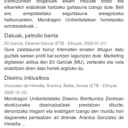
Etorkizunean ibilgailuek elkarri mezuak bidali eta
elkarrekin erabakiak hartzeko gaitasuna izango dute. Beti
ere, errepideetako segurtasuna areagotzeko
helburuarekin. Mondragon Unibertsitatean horretarako
ezinbestekoak ...
Datuak, petrolio berria
Eli Garcia, Elioenai Garcia
(
ETB - Elhuyar
,
2023-01-21
)
Gure zaletasunei buruz Interneten ematen ditugun datu
guztiek sarean profil bat sortzen laguntzen dute. Marketing
digitalean aditua den Eli Garciak (MU), zertarako eta nola
erabiltzen diren datu horiek argituko du.
Diseinu inklusiboa
Gonzalez-de-Heredia, Arantxa
;
Beitia, Amaia
(
ETB - Elhuyar
,
2022-12-10
)
Mondragon Unibertsitateko Diseinu Berrikuntza Zentroan
etorkizuneko diseinatzaileak prestatzen dituzte;
denontzako irisgarri eta erabilgarri izango den mundu hori
dagoeneko pentsatzen ari direnak. Arantxa Gonzalez de
Heredia ...