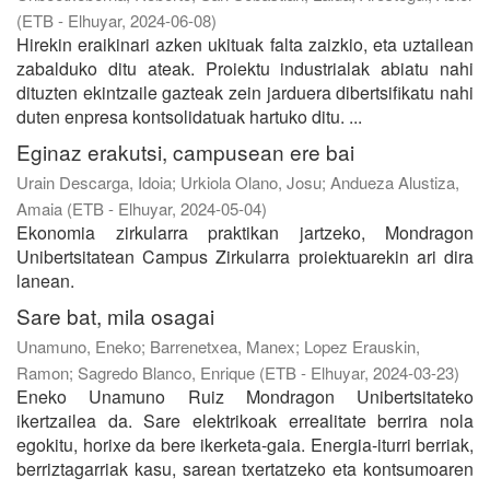
(
ETB - Elhuyar
,
2024-06-08
)
Hirekin eraikinari azken ukituak falta zaizkio, eta uztailean
zabalduko ditu ateak. Proiektu industrialak abiatu nahi
dituzten ekintzaile gazteak zein jarduera dibertsifikatu nahi
duten enpresa kontsolidatuak hartuko ditu. ...
Eginaz erakutsi, campusean ere bai
Urain Descarga, Idoia
;
Urkiola Olano, Josu
;
Andueza Alustiza,
Amaia
(
ETB - Elhuyar
,
2024-05-04
)
Ekonomia zirkularra praktikan jartzeko, Mondragon
Unibertsitatean Campus Zirkularra proiektuarekin ari dira
lanean.
Sare bat, mila osagai
Unamuno, Eneko
;
Barrenetxea, Manex
;
Lopez Erauskin,
Ramon
;
Sagredo Blanco, Enrique
(
ETB - Elhuyar
,
2024-03-23
)
Eneko Unamuno Ruiz Mondragon Unibertsitateko
ikertzailea da. Sare elektrikoak errealitate berrira nola
egokitu, horixe da bere ikerketa-gaia. Energia-iturri berriak,
berriztagarriak kasu, sarean txertatzeko eta kontsumoaren