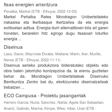
Itsas energien arrantzura
Penalba, Markel
(
ETB - Elhuyar
,
2022-12-03
)
Markel Peñalba Retes Mondragon Unibertsitateko
irakaslea eta Ikerbasque ikertzailea da eta energia
eolikoetan aditua. Energia-iturri alternatiboen bila ari garen
honetan, berarekin hitz egingo dugu itsasoari loturiko
energia ...
Diseinua
Lasa, Ganix
;
Mazmela Etxabe, Maitane
;
Marin, Iker
;
Murillo,
Nerea
(
ETB - Elhuyar
,
2022-11-11
)
Diseinua serieko produkziora bideratutako objektu edo
obra baten jatorrizko kontzepzioa da. Ia eremu guztietan
behar da. Mondragon Unibertsitateak Diseinuko
Berrikuntza Zentro bat du, etorkizuneko diseinatzaileak
trebatzen ...
ECO Campusa - Proiektu jasangarriak
Herrero Garcia, Nuria
;
Sánchez, Nahia
;
Agote San Sebastian,
Anartz
;
Galindo, Marina
;
Kimpe, Wies
;
Iribar, Unai
(
ETB -