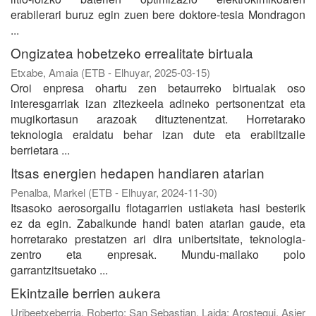
erabilerari buruz egin zuen bere doktore-tesia Mondragon
...
Ongizatea hobetzeko errealitate birtuala
Etxabe, Amaia
(
ETB - Elhuyar
,
2025-03-15
)
Oroi enpresa ohartu zen betaurreko birtualak oso
interesgarriak izan zitezkeela adineko pertsonentzat eta
mugikortasun arazoak dituztenentzat. Horretarako
teknologia eraldatu behar izan dute eta erabiltzaile
berrietara ...
Itsas energien hedapen handiaren atarian
Penalba, Markel
(
ETB - Elhuyar
,
2024-11-30
)
Itsasoko aerosorgailu flotagarrien ustiaketa hasi besterik
ez da egin. Zabalkunde handi baten atarian gaude, eta
horretarako prestatzen ari dira unibertsitate, teknologia-
zentro eta enpresak. Mundu-mailako polo
garrantzitsuetako ...
Ekintzaile berrien aukera
Uribeetxeberria, Roberto
;
San Sebastian, Laida
;
Arostegui, Asier