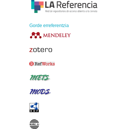
Gorde erreferentzia