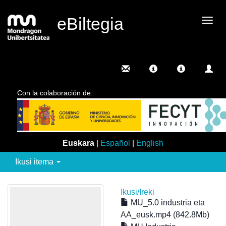
eBiltegia
Camb
nave
Con la colaboración de:
Euskara
|
Español
|
English
Ikusi itema
Ikusi/
Ireki
MU_5.0 industria eta
AA_eusk.mp4 (842.8Mb)