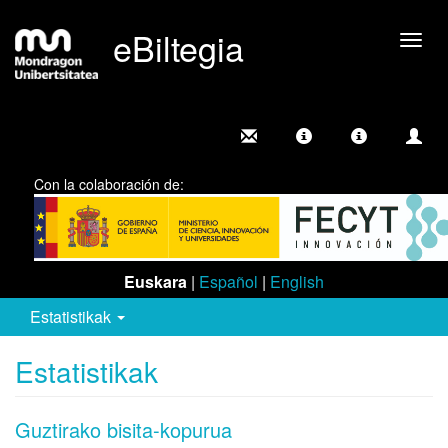
eBiltegia
Camb
nave
Con la colaboración de:
Euskara
|
Español
|
English
Estatistikak
Estatistikak
Guztirako bisita-kopurua