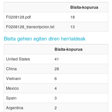
Bisita-kopurua
F0208128.pdf
18
F0208128_transcripcion.txt
13
Bisita gehien egiten diren herrialdeak
Bisita-kopurua
United States
41
China
28
Vietnam
6
Mexico
4
Spain
3
Argentina
2