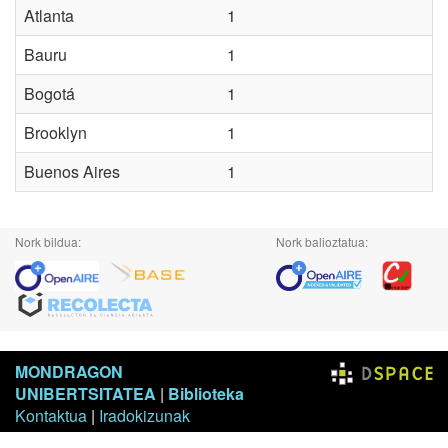
Atlanta
1
Bauru
1
Bogotá
1
Brooklyn
1
Buenos Aires
1
Nork bildua:
Nork balioztatua:
MONDRAGON
UNIBERTSITATEA
|
Biblioteka
Kontaktua
|
Iradokizunak