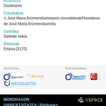
Hizkuntza
Gaztelania
Eskubideak
© Jose Maria Arizmendiarrietaren oinordekoak/Herederos
de José María Arizmendiarrieta
Sarbidea
Sarbide irekia
Bildumak
Erlijioa
[2170]
Nork bildua:
Nork balioztatua:
MONDRAGON
UNIBERTSITATEA
|
Biblioteka