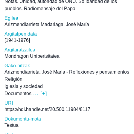
Notas. Unidad, autoridad de ONU. Solidaridad de los
pueblos. Radiomensaje del Papa
Egilea
Arizmendiarrieta Madariaga, José María
Argitalpen data
[1941-1976]
Argitaratzailea
Mondragon Unibertsitatea
Gako-hitzak
Arizmendiarrieta, José María - Reflexiones y pensamientos
Religión
Iglesia y sociedad
Documentos
... [+]
URI
https://hdl.handle.net/20.500.11984/8117
Dokumentu-mota
Testua