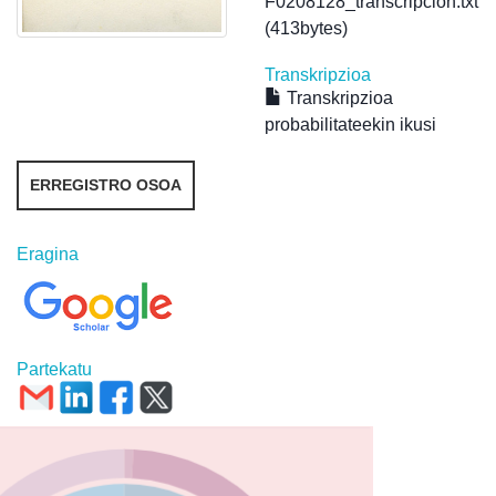
F0208128_transcripcion.txt
(413bytes)
Transkripzioa
Transkripzioa
probabilitateekin ikusi
ERREGISTRO OSOA
Eragina
Partekatu