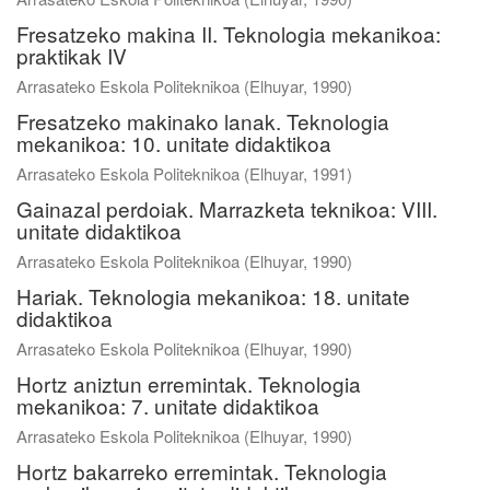
Fresatzeko makina II. Teknologia mekanikoa:
praktikak IV
Arrasateko Eskola Politeknikoa
(
Elhuyar
,
1990
)
Fresatzeko makinako lanak. Teknologia
mekanikoa: 10. unitate didaktikoa
Arrasateko Eskola Politeknikoa
(
Elhuyar
,
1991
)
Gainazal perdoiak. Marrazketa teknikoa: VIII.
unitate didaktikoa
Arrasateko Eskola Politeknikoa
(
Elhuyar
,
1990
)
Hariak. Teknologia mekanikoa: 18. unitate
didaktikoa
Arrasateko Eskola Politeknikoa
(
Elhuyar
,
1990
)
Hortz aniztun erremintak. Teknologia
mekanikoa: 7. unitate didaktikoa
Arrasateko Eskola Politeknikoa
(
Elhuyar
,
1990
)
Hortz bakarreko erremintak. Teknologia