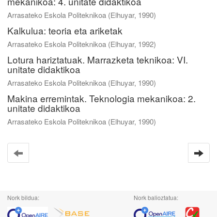
mekanikoa: 4. unitate didaktikoa
Arrasateko Eskola Politeknikoa
(
Elhuyar
,
1990
)
Kalkulua: teoria eta ariketak
Arrasateko Eskola Politeknikoa
(
Elhuyar
,
1992
)
Lotura hariztatuak. Marrazketa teknikoa: VI.
unitate didaktikoa
Arrasateko Eskola Politeknikoa
(
Elhuyar
,
1990
)
Makina erremintak. Teknologia mekanikoa: 2.
unitate didaktikoa
Arrasateko Eskola Politeknikoa
(
Elhuyar
,
1990
)
Nork bildua:
Nork balioztatua: