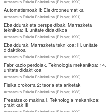
Arrasateko Eskola Politeknikoa
(
Elhuyar
,
1990
)
Automatismoak II: Elektropneumatika
Arrasateko Eskola Politeknikoa
(
Elhuyar
,
1991
)
Ebakidurak eta perspektibak. Marrazketa
teknikoa: II. unitate didaktikoa
Arrasateko Eskola Politeknikoa
(
Elhuyar
,
1990
)
Ebakidurak. Marrazketa teknikoa: III. unitate
didaktikoa
Arrasateko Eskola Politeknikoa
(
Elhuyar
,
1992
)
Fabrikazio perdoiak. Teknologia mekanikoa: 14.
unitate didaktikoa
Arrasateko Eskola Politeknikoa
(
Elhuyar
,
1990
)
Fisika orokorra 2: teoria eta ariketak
Arrasateko Eskola Politeknikoa
(
Elhuyar
,
1988
)
Fresatzeko makina I. Teknologia mekanikoa:
praktikak III
Arrasateko Eskola Politeknikoa
(
Elhuyar
,
1990
)