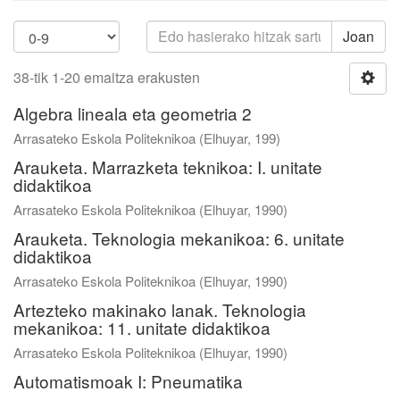
Joan
38-tik 1-20 emaitza erakusten
Algebra lineala eta geometria 2
Arrasateko Eskola Politeknikoa
(
Elhuyar
,
199
)
Arauketa. Marrazketa teknikoa: I. unitate
didaktikoa
Arrasateko Eskola Politeknikoa
(
Elhuyar
,
1990
)
Arauketa. Teknologia mekanikoa: 6. unitate
didaktikoa
Arrasateko Eskola Politeknikoa
(
Elhuyar
,
1990
)
Artezteko makinako lanak. Teknologia
mekanikoa: 11. unitate didaktikoa
Arrasateko Eskola Politeknikoa
(
Elhuyar
,
1990
)
Automatismoak I: Pneumatika