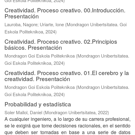
Goi Eskola Politeknikoa
,
2024
)
Creatividad. Proceso creativo. 00.Introducción.
Presentación
Lauroba, Nagore
;
Uriarte, Ione
(
Mondragon Unibertsitatea. Goi
Eskola Politeknikoa
,
2024
)
Creatividad. Proceso creativo. 02.Principios
básicos. Presentación
Mondragon Goi Eskola Politeknikoa
(
Mondragon Unibertsitatea.
Goi Eskola Politeknikoa
,
2024
)
Creatividad. Proceso creativo. 01.El cerebro y la
creatividad. Presentación
Mondragon Goi Eskola Politeknikoa
(
Mondragon Unibertsitatea.
Goi Eskola Politeknikoa
,
2024
)
Probabilidad y estadística
Soler Mallol, Daniel
(
Mondragon Unibertsitatea
,
2022
)
A cualquier ingeniero, a lo largo de su carrera profesional,
se le exigirá que tome decisiones racionales, en el sentido
que deben ser tomadas en base a una serie de datos