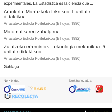
experimentales. La Estadística es la ciencia que ...
Arauketa. Marrazketa teknikoa: I. unitate
didaktikoa
Arrasateko Eskola Politeknikoa
(
Elhuyar
,
1990
)
Matematikaren zabalpena
Arrasateko Eskola Politeknikoa
(
Elhuyar
,
1992
)
Zulatzeko erremintak. Teknologia mekanikoa: 5.
unitate didaktikoa
Arrasateko Eskola Politeknikoa
(
Elhuyar
,
1990
)
Gehiago
Nork bildua:
Nork balioztatua: