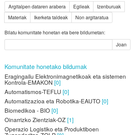
Argitalpen dataren arabera
Egileak
Izenburuak
Materiak
Ikerketa taldeak
Non argitaratua
Bilatu komunitate honetan eta bere bildumetan:
Joan
Komunitate honetako bildumak
Eragingailu Elektronimagnetikoak eta sistemen
Kontrola-EMAKON
[0]
Automatismos-TEFLU
[0]
Automatizazioa eta Robotika-EAUTO
[0]
Biomedikoa - BIO
[0]
Oinarrizko Zientziak-OZ
[1]
Operazio Logistiko eta Produktiboen
Zuzendaritza-ZOLP
[0]