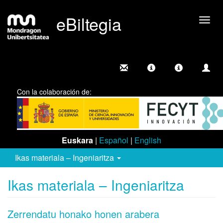
eBiltegia
Camb
nave
Con la colaboración de:
Euskara
|
Español
|
English
Ikas materiala – Ingeniaritza
Ikas materiala – Ingeniaritza
Zerrendatu honako honen arabera