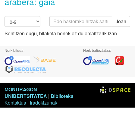
arabera: gaia
Joan
Sentitzen dugu, bilaketa honek ez du emaitzarik izan.
Nork bildua:
Nork balioztatua:
MONDRAGON
UNIBERTSITATEA
|
Biblioteka
Kontaktua
|
Iradokizunak