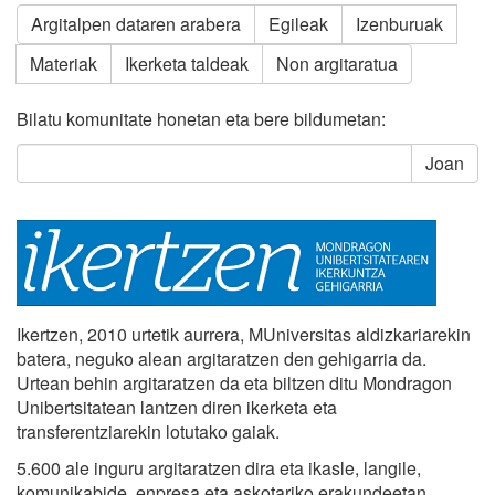
Argitalpen dataren arabera
Egileak
Izenburuak
Materiak
Ikerketa taldeak
Non argitaratua
Bilatu komunitate honetan eta bere bildumetan:
Joan
Ikertzen, 2010 urtetik aurrera, MUniversitas aldizkariarekin
batera, neguko alean argitaratzen den gehigarria da.
Urtean behin argitaratzen da eta biltzen ditu Mondragon
Unibertsitatean lantzen diren ikerketa eta
transferentziarekin lotutako gaiak.
5.600 ale inguru argitaratzen dira eta ikasle, langile,
komunikabide, enpresa eta askotariko erakundeetan