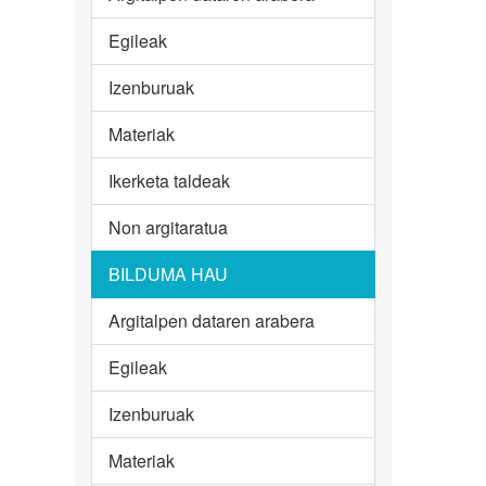
Egileak
Izenburuak
Materiak
Ikerketa taldeak
Non argitaratua
BILDUMA HAU
Argitalpen dataren arabera
Egileak
Izenburuak
Materiak