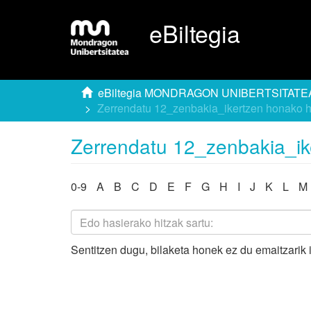
eBiltegia
eBiltegia MONDRAGON UNIBERTSITATE
Zerrendatu 12_zenbakia_ikertzen honako h
Zerrendatu 12_zenbakia_ik
0-9
A
B
C
D
E
F
G
H
I
J
K
L
M
Sentitzen dugu, bilaketa honek ez du emaitzarik 