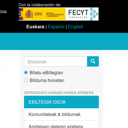
Con la colaboración de:
aioa
Euskara
|
Español
|
English
Bilatu eBiltegian
Bilduma honetan
ZERRENDATU HONAKO HONEN ARABERA
EBILTEGIA OSOA
Komunitateak & bildumak
Argitalpen dataren arabera