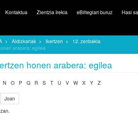
Kontaktua
Zientzia Irekia
eBiltegiari buruz
Hasi s
A
Aldizkariak
Ikertzen
12. zenbakia
onen arabera: egilea
ertzen honen arabera: egilea
N
O
P
Q
R
S
T
U
V
W
X
Y
Z
Joan
izan.