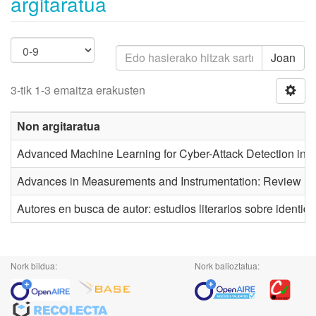
argitaratua
Joan
3-tik 1-3 emaitza erakusten
Non argitaratua
Advanced Machine Learning for Cyber-Attack Detection in 
Advances in Measurements and Instrumentation: Review Boo
Autores en busca de autor: estudios literarios sobre identi
Nork bildua:
Nork balioztatua: