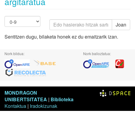
argitaratua
Joan
Sentitzen dugu, bilaketa honek ez du emaitzarik izan.
Nork bildua:
Nork balioztatua:
MONDRAGON
UNIBERTSITATEA
|
Biblioteka
Kontaktua
|
Iradokizunak