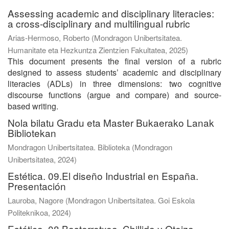
Assessing academic and disciplinary literacies:
a cross-disciplinary and multilingual rubric
Arias-Hermoso, Roberto
(
Mondragon Unibertsitatea.
Humanitate eta Hezkuntza Zientzien Fakultatea
,
2025
)
This document presents the final version of a rubric
designed to assess students’ academic and disciplinary
literacies (ADLs) in three dimensions: two cognitive
discourse functions (argue and compare) and source-
based writing.
Nola bilatu Gradu eta Master Bukaerako Lanak
Bibliotekan
Mondragon Unibertsitatea. Biblioteka
(
Mondragon
Unibertsitatea
,
2024
)
Estética. 09.El diseño Industrial en España.
Presentación
Lauroba, Nagore
(
Mondragon Unibertsitatea. Goi Eskola
Politeknikoa
,
2024
)
Estética. 08.Basterretxea, Chillida y Oteiza.