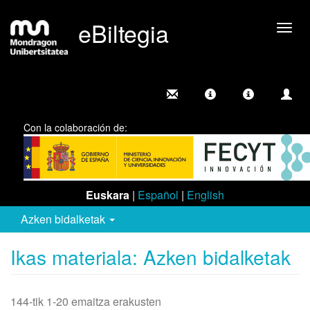
eBiltegia
Camb
nave
Con la colaboración de:
Euskara
|
Español
|
English
Azken bidalketak
Ikas materiala: Azken bidalketak
144-tik 1-20 emaitza erakusten