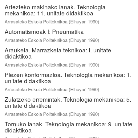
Artezteko makinako lanak. Teknologia
mekanikoa: 11. unitate didaktikoa
Arrasateko Eskola Politeknikoa
(
Elhuyar
,
1990
)
Automatismoak I: Pneumatika
Arrasateko Eskola Politeknikoa
(
Elhuyar
,
1990
)
Arauketa. Marrazketa teknikoa: I. unitate
didaktikoa
Arrasateko Eskola Politeknikoa
(
Elhuyar
,
1990
)
Piezen konformazioa. Teknologia mekanikoa: 1.
unitate didaktikoa
Arrasateko Eskola Politeknikoa
(
Elhuyar
,
1990
)
Zulatzeko erremintak. Teknologia mekanikoa: 5.
unitate didaktikoa
Arrasateko Eskola Politeknikoa
(
Elhuyar
,
1990
)
Tornuko lanak. Teknologia mekanikoa: 9. unitate
didaktikoa