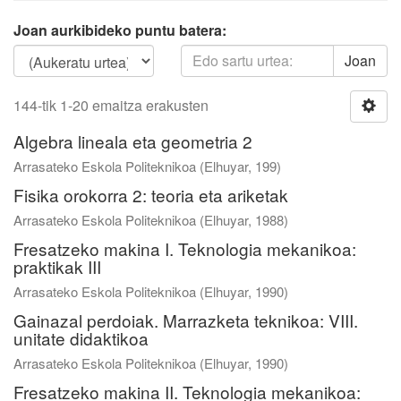
Joan aurkibideko puntu batera:
Joan
144-tik 1-20 emaitza erakusten
Algebra lineala eta geometria 2
Arrasateko Eskola Politeknikoa
(
Elhuyar
,
199
)
Fisika orokorra 2: teoria eta ariketak
Arrasateko Eskola Politeknikoa
(
Elhuyar
,
1988
)
Fresatzeko makina I. Teknologia mekanikoa:
praktikak III
Arrasateko Eskola Politeknikoa
(
Elhuyar
,
1990
)
Gainazal perdoiak. Marrazketa teknikoa: VIII.
unitate didaktikoa
Arrasateko Eskola Politeknikoa
(
Elhuyar
,
1990
)
Fresatzeko makina II. Teknologia mekanikoa: