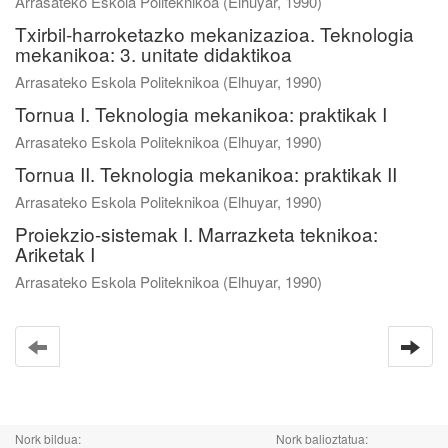
Arrasateko Eskola Politeknikoa
(
Elhuyar
,
1990
)
Txirbil-harroketazko mekanizazioa. Teknologia
mekanikoa: 3. unitate didaktikoa
Arrasateko Eskola Politeknikoa
(
Elhuyar
,
1990
)
Tornua I. Teknologia mekanikoa: praktikak I
Arrasateko Eskola Politeknikoa
(
Elhuyar
,
1990
)
Tornua II. Teknologia mekanikoa: praktikak II
Arrasateko Eskola Politeknikoa
(
Elhuyar
,
1990
)
Proiekzio-sistemak I. Marrazketa teknikoa:
Ariketak I
Arrasateko Eskola Politeknikoa
(
Elhuyar
,
1990
)
Nork bildua:
Nork balioztatua: