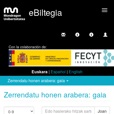
eBiltegia
Camb
nave
Con la colaboración de:
Euskara
|
Español
|
English
Zerrendatu honen arabera: gaia
Zerrendatu honen arabera: gaia
Joan