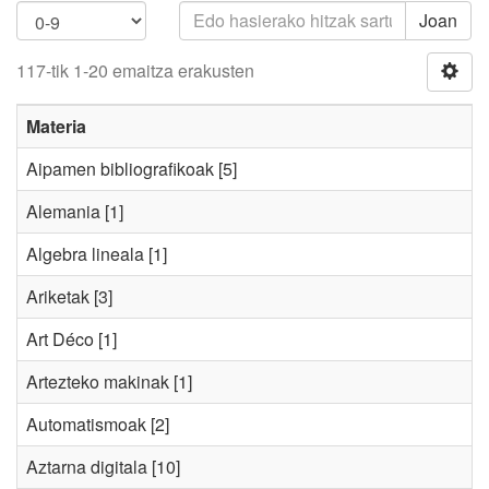
Joan
117-tik 1-20 emaitza erakusten
Materia
Aipamen bibliografikoak
[5]
Alemania
[1]
Algebra lineala
[1]
Ariketak
[3]
Art Déco
[1]
Artezteko makinak
[1]
Automatismoak
[2]
Aztarna digitala
[10]