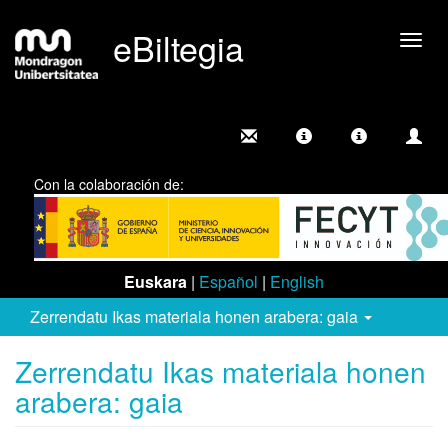
eBiltegia
Camb
nave
Con la colaboración de:
Euskara
|
Español
|
English
Zerrendatu Ikas materiala honen arabera: gaia
Zerrendatu Ikas materiala honen
arabera: gaia