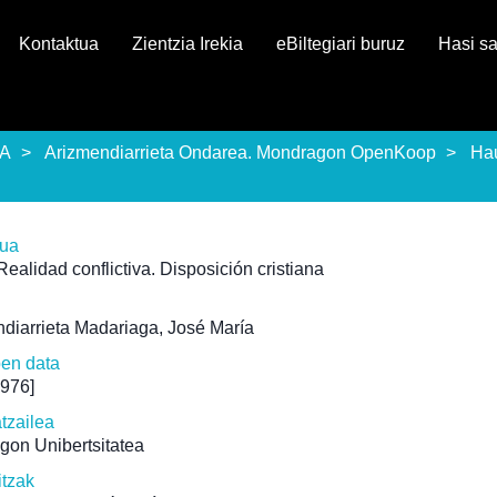
Kontaktua
Zientzia Irekia
eBiltegiari buruz
Hasi s
EA
Arizmendiarrieta Ondarea. Mondragon OpenKoop
Ha
rua
Realidad conflictiva. Disposición cristiana
diarrieta Madariaga, José María
pen data
1976]
atzailea
gon Unibertsitatea
itzak