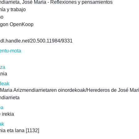
diarrieta, José María - Reflexiones y pensamientos
a y trabajo
so
agon OpenKoop
/hdl.handle.net/20.500.11984/9331
ntu-mota
tza
ania
deak
Maria Arizmendiarrietaren oinordekoak/Herederos de José Mar
diarrieta
ea
 irekia
ak
ia eta lana
[1132]