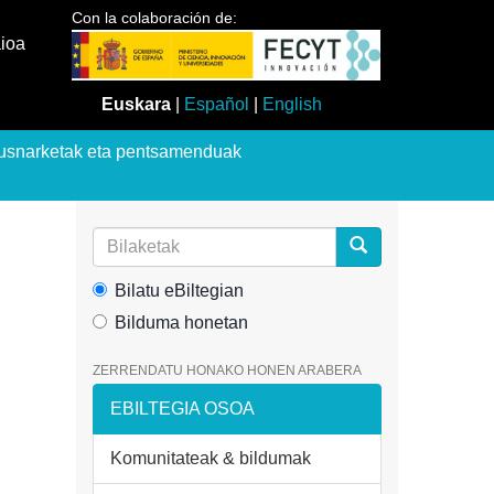
Con la colaboración de:
aioa
Euskara
|
Español
|
English
usnarketak eta pentsamenduak
Bilatu eBiltegian
Bilduma honetan
ZERRENDATU HONAKO HONEN ARABERA
EBILTEGIA OSOA
Komunitateak & bildumak