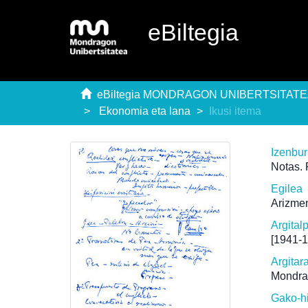
eBiltegia
eBiltegia MONDRAGON UNIBERTSITAT
Ekonomia eta lana
Ikusi itema
Izenbu
Notas. 
Egilea
Arizmen
Argital
[1941-
Argitar
Mondra
Gako-h