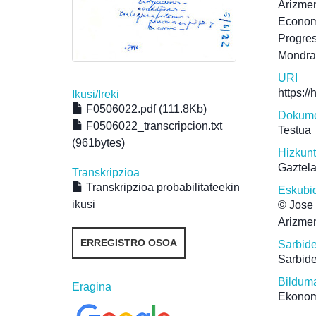
Arizmen
Economí
Progre
Mondr
URI
https:/
Ikusi/
Ireki
F0506022.pdf (111.8Kb)
Dokume
F0506022_transcripcion.txt
Testua
(961bytes)
Hizkun
Gaztel
Transkripzioa
Transkripzioa probabilitateekin
Eskubi
ikusi
© Jose 
Arizmen
ERREGISTRO OSOA
Sarbid
Sarbide
Bildum
Eragina
Ekonom