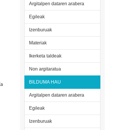
Argitalpen dataren arabera
Egileak
Izenburuak
Materiak
Ikerketa taldeak
Non argitaratua
BILDUMA HAU
ía
Argitalpen dataren arabera
Egileak
Izenburuak