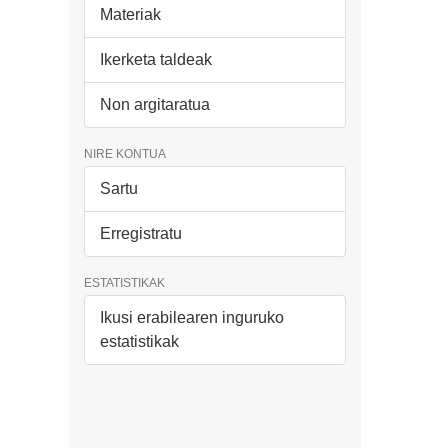
Materiak
Ikerketa taldeak
Non argitaratua
NIRE KONTUA
Sartu
Erregistratu
ESTATISTIKAK
Ikusi erabilearen inguruko
estatistikak