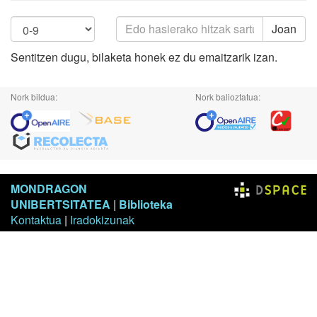
Joan
Sentitzen dugu, bilaketa honek ez du emaitzarik izan.
Nork bildua:
Nork balioztatua:
MONDRAGON
UNIBERTSITATEA
|
Biblioteka
Kontaktua
|
Iradokizunak