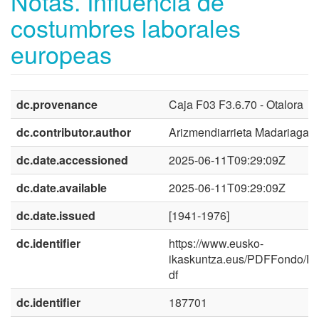
Notas. Influencia de
costumbres laborales
europeas
dc.provenance
Caja F03 F3.6.70 - Otalora
dc.contributor.author
Arizmendiarrieta Madariaga, 
dc.date.accessioned
2025-06-11T09:29:09Z
dc.date.available
2025-06-11T09:29:09Z
dc.date.issued
[1941-1976]
dc.identifier
https://www.eusko-
ikaskuntza.eus/PDFFondo/F
df
dc.identifier
187701