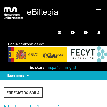
eBiltegia
Camb
nave
Con la colaboración de:
Euskara
|
Español
|
English
Ikusi itema
ERREGISTRO SOILA