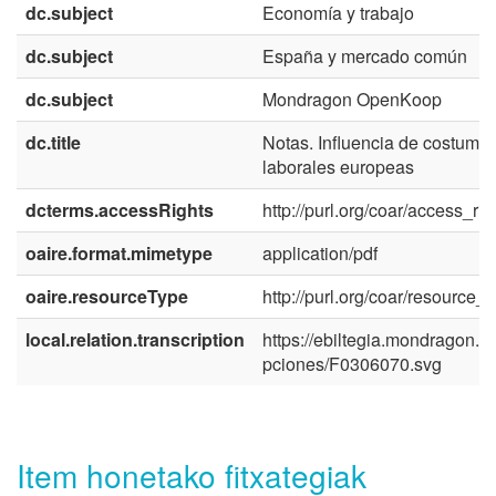
dc.subject
Economía y trabajo
dc.subject
España y mercado común
dc.subject
Mondragon OpenKoop
dc.title
Notas. Influencia de costumb
laborales europeas
dcterms.accessRights
http://purl.org/coar/access_ri
oaire.format.mimetype
application/pdf
oaire.resourceType
http://purl.org/coar/resource_
local.relation.transcription
https://ebiltegia.mondragon.ed
pciones/F0306070.svg
Item honetako fitxategiak