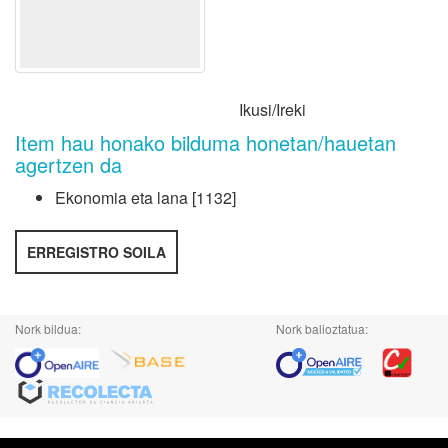
Ikusi/
Ireki
Item hau honako bilduma honetan/hauetan
agertzen da
Ekonomia eta lana
[1132]
ERREGISTRO SOILA
Nork bildua:
Nork balioztatua: