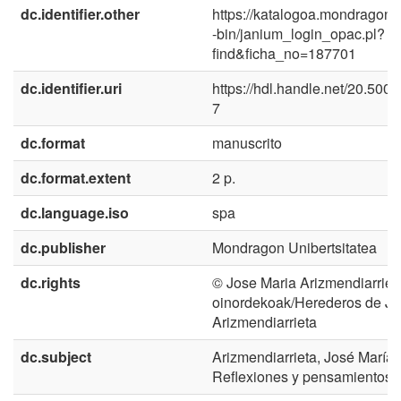
dc.identifier.other
https://katalogoa.mondragon.
-bin/janium_login_opac.pl?
find&ficha_no=187701
dc.identifier.uri
https://hdl.handle.net/20.500
7
dc.format
manuscrito
dc.format.extent
2 p.
dc.language.iso
spa
dc.publisher
Mondragon Unibertsitatea
dc.rights
© Jose Maria Arizmendiarriet
oinordekoak/Herederos de Jo
Arizmendiarrieta
dc.subject
Arizmendiarrieta, José María 
Reflexiones y pensamientos