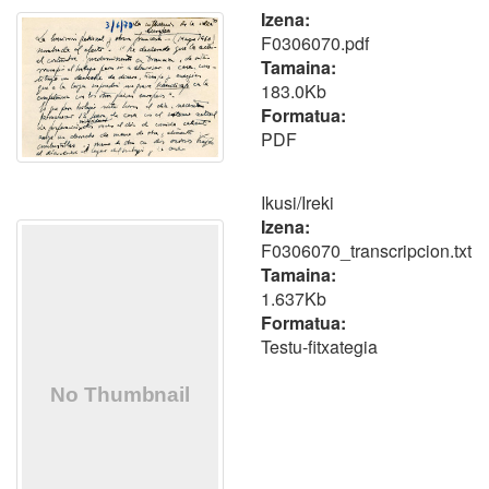
Izena:
F0306070.pdf
Tamaina:
183.0Kb
Formatua:
PDF
Ikusi/
Ireki
Izena:
F0306070_transcripcion.txt
Tamaina:
1.637Kb
Formatua:
Testu-fitxategia