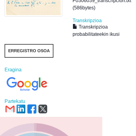
F0306039_transcripcion.txt
(586bytes)
Transkripzioa
Transkripzioa
probabilitateekin ikusi
ERREGISTRO OSOA
Eragina
Partekatu