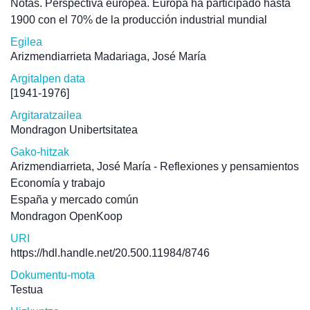
Notas. Perspectiva europea. Europa ha participado hasta
1900 con el 70% de la producción industrial mundial
Egilea
Arizmendiarrieta Madariaga, José María
Argitalpen data
[1941-1976]
Argitaratzailea
Mondragon Unibertsitatea
Gako-hitzak
Arizmendiarrieta, José María - Reflexiones y pensamientos
Economía y trabajo
España y mercado común
Mondragon OpenKoop
URI
https://hdl.handle.net/20.500.11984/8746
Dokumentu-mota
Testua