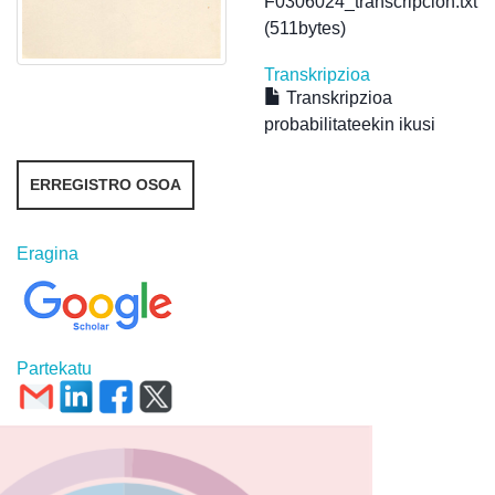
F0306024_transcripcion.txt
(511bytes)
Transkripzioa
Transkripzioa
probabilitateekin ikusi
ERREGISTRO OSOA
Eragina
Partekatu