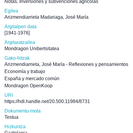
Notas. Inversiones y subvenciones agrícolas
Egilea
Arizmendiarrieta Madariaga, José María
Argitalpen data
[1941-1976]
Argitaratzailea
Mondragon Unibertsitatea
Gako-hitzak
Arizmendiarrieta, José María - Reflexiones y pensamientos
Economía y trabajo
España y mercado común
Mondragon OpenKoop
URI
https://hdl.handle.net/20.500.11984/8731
Dokumentu-mota
Testua
Hizkuntza
Gaztelania