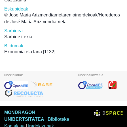
Eskubideak
© Jose Maria Arizmendiarrietaren oinordekoak/Herederos
de José María Arizmendiarrieta
Sarbidea
Sarbide irekia
Bildumak
Ekonomia eta lana
[1132]
Nork bildua:
Nork balioztatua:
MONDRAGON
UNIBERTSITATEA
|
Biblioteka
Kontaktua
|
Iradokizunak