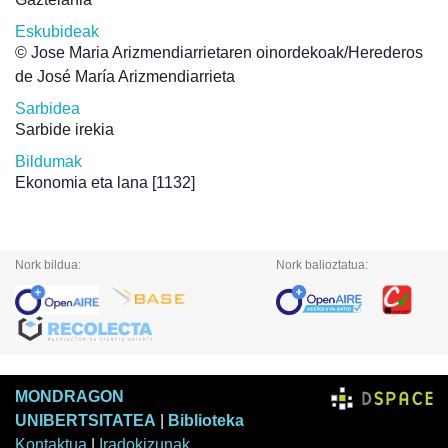
Eskubideak
© Jose Maria Arizmendiarrietaren oinordekoak/Herederos
de José María Arizmendiarrieta
Sarbidea
Sarbide irekia
Bildumak
Ekonomia eta lana
[1132]
Nork bildua:
Nork balioztatua:
MONDRAGON
UNIBERTSITATEA
|
Biblioteka
Kontaktua
|
Iradokizunak