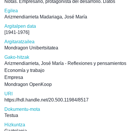
Notas. Empresario, protagonista del desarrollo. Datos
Egilea
Arizmendiarrieta Madariaga, José María
Argitalpen data
[1941-1976]
Argitaratzailea
Mondragon Unibertsitatea
Gako-hitzak
Arizmendiarrieta, José María - Reflexiones y pensamientos
Economía y trabajo
Empresa
Mondragon OpenKoop
URI
https://hdl.handle.net/20.500.11984/8517
Dokumentu-mota
Testua
Hizkuntza
Gaztelania