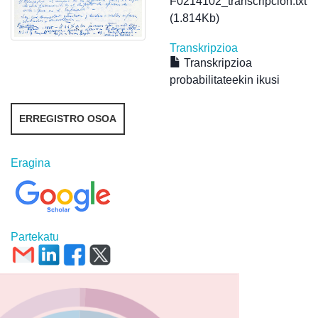
F0214102_transcripcion.txt
(1.814Kb)
Transkripzioa
Transkripzioa
probabilitateekin ikusi
ERREGISTRO OSOA
Eragina
Partekatu