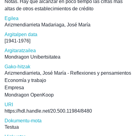
Notas. Hay que alcanzar en poco tiempo las cifras más
altas de otros establecimientos de crédito
Egilea
Arizmendiarrieta Madariaga, José María
Argitalpen data
[1941-1976]
Argitaratzailea
Mondragon Unibertsitatea
Gako-hitzak
Arizmendiarrieta, José María - Reflexiones y pensamientos
Economía y trabajo
Empresa
Mondragon OpenKoop
URI
https://hdl.handle.net/20.500.11984/8480
Dokumentu-mota
Testua