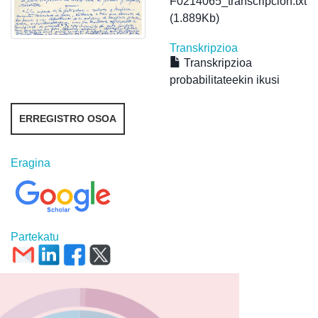
F0214065_transcripcion.txt
(1.889Kb)
Transkripzioa
Transkripzioa
probabilitateekin ikusi
ERREGISTRO OSOA
Eragina
Partekatu