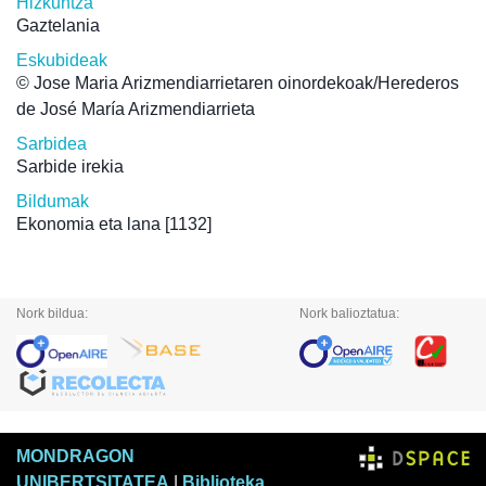
Hizkuntza
Gaztelania
Eskubideak
© Jose Maria Arizmendiarrietaren oinordekoak/Herederos
de José María Arizmendiarrieta
Sarbidea
Sarbide irekia
Bildumak
Ekonomia eta lana
[1132]
Nork bildua:
Nork balioztatua:
MONDRAGON
UNIBERTSITATEA
|
Biblioteka