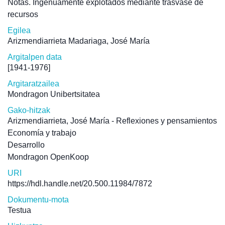
Notas. Ingenuamente explotados mediante trasvase de
recursos
Egilea
Arizmendiarrieta Madariaga, José María
Argitalpen data
[1941-1976]
Argitaratzailea
Mondragon Unibertsitatea
Gako-hitzak
Arizmendiarrieta, José María - Reflexiones y pensamientos
Economía y trabajo
Desarrollo
Mondragon OpenKoop
URI
https://hdl.handle.net/20.500.11984/7872
Dokumentu-mota
Testua