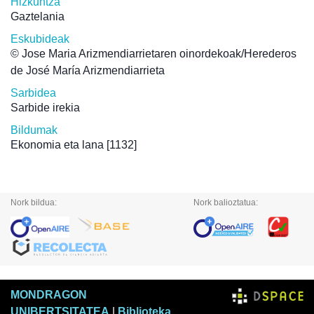
Hizkuntza
Gaztelania
Eskubideak
© Jose Maria Arizmendiarrietaren oinordekoak/Herederos
de José María Arizmendiarrieta
Sarbidea
Sarbide irekia
Bildumak
Ekonomia eta lana
[1132]
Nork bildua:
Nork balioztatua:
MONDRAGON
UNIBERTSITATEA
|
Biblioteka