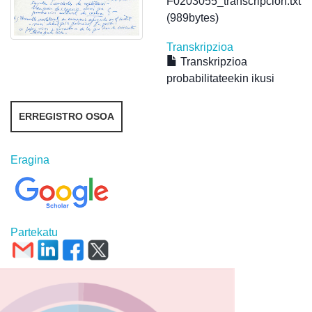
F0203055_transcripcion.txt
(989bytes)
Transkripzioa
Transkripzioa
probabilitateekin ikusi
ERREGISTRO OSOA
Eragina
Partekatu