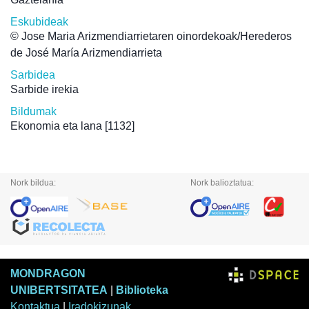
Eskubideak
© Jose Maria Arizmendiarrietaren oinordekoak/Herederos
de José María Arizmendiarrieta
Sarbidea
Sarbide irekia
Bildumak
Ekonomia eta lana
[1132]
Nork bildua:
Nork balioztatua:
MONDRAGON
UNIBERTSITATEA
|
Biblioteka
Kontaktua
|
Iradokizunak