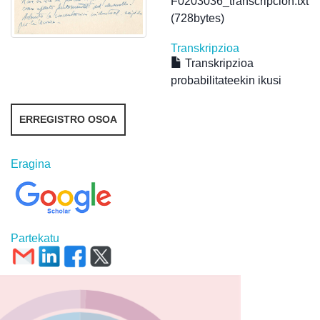
F0203036_transcripcion.txt
(728bytes)
Transkripzioa
Transkripzioa
probabilitateekin ikusi
ERREGISTRO OSOA
Eragina
Partekatu