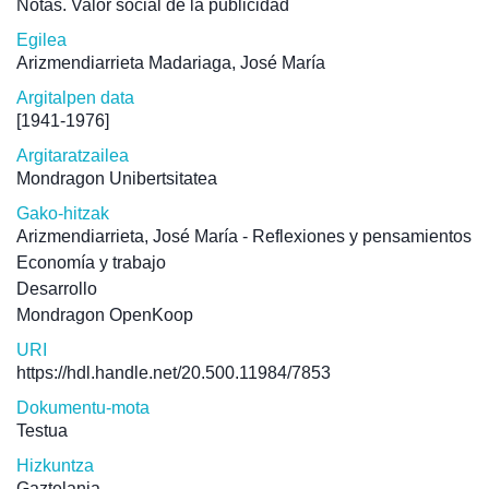
Notas. Valor social de la publicidad
Egilea
Arizmendiarrieta Madariaga, José María
Argitalpen data
[1941-1976]
Argitaratzailea
Mondragon Unibertsitatea
Gako-hitzak
Arizmendiarrieta, José María - Reflexiones y pensamientos
Economía y trabajo
Desarrollo
Mondragon OpenKoop
URI
https://hdl.handle.net/20.500.11984/7853
Dokumentu-mota
Testua
Hizkuntza
Gaztelania