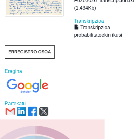
F0203026_transcripcion.txt
(1.434Kb)
Transkripzioa
Transkripzioa
probabilitateekin ikusi
ERREGISTRO OSOA
Eragina
Partekatu