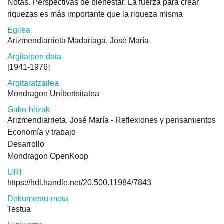
Notas. Perspectivas de bienestar. La fuerza para crear
riquezas es más importante que la riqueza misma
Egilea
Arizmendiarrieta Madariaga, José María
Argitalpen data
[1941-1976]
Argitaratzailea
Mondragon Unibertsitatea
Gako-hitzak
Arizmendiarrieta, José María - Reflexiones y pensamientos
Economía y trabajo
Desarrollo
Mondragon OpenKoop
URI
https://hdl.handle.net/20.500.11984/7843
Dokumentu-mota
Testua