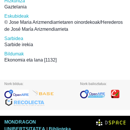
Hizkuntza
Gaztelania
Eskubideak
© Jose Maria Arizmendiarrietaren oinordekoak/Herederos
de José María Arizmendiarrieta
Sarbidea
Sarbide irekia
Bildumak
Ekonomia eta lana
[1132]
Nork bildua:
Nork balioztatua:
MONDRAGON
UNIBERTSITATEA
|
Biblioteka