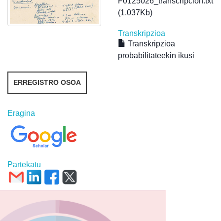
F0125026_transcripcion.txt
(1.037Kb)
Transkripzioa
Transkripzioa
probabilitateekin ikusi
ERREGISTRO OSOA
Eragina
Partekatu