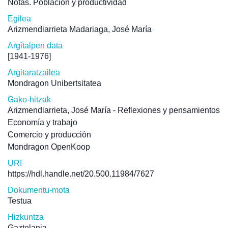
Notas. Población y productividad
Egilea
Arizmendiarrieta Madariaga, José María
Argitalpen data
[1941-1976]
Argitaratzailea
Mondragon Unibertsitatea
Gako-hitzak
Arizmendiarrieta, José María - Reflexiones y pensamientos
Economía y trabajo
Comercio y producción
Mondragon OpenKoop
URI
https://hdl.handle.net/20.500.11984/7627
Dokumentu-mota
Testua
Hizkuntza
Gaztelania