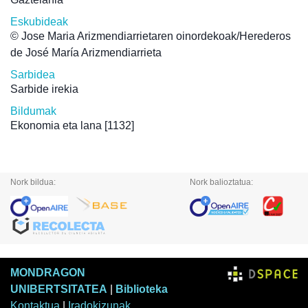
Eskubideak
© Jose Maria Arizmendiarrietaren oinordekoak/Herederos
de José María Arizmendiarrieta
Sarbidea
Sarbide irekia
Bildumak
Ekonomia eta lana
[1132]
Nork bildua:
Nork balioztatua:
MONDRAGON
UNIBERTSITATEA
|
Biblioteka
Kontaktua
|
Iradokizunak