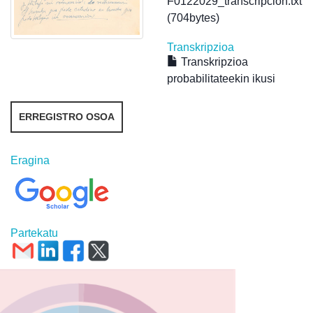
F0122029_transcripcion.txt
(704bytes)
Transkripzioa
Transkripzioa
probabilitateekin ikusi
ERREGISTRO OSOA
Eragina
Partekatu