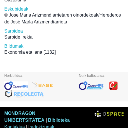
Eskubideak
© Jose Maria Arizmendiarrietaren oinordekoak/Herederos
de José María Arizmendiarrieta
Sarbidea
Sarbide irekia
Bildumak
Ekonomia eta lana
[1132]
Nork bildua:
Nork balioztatua:
MONDRAGON
UNIBERTSITATEA
|
Biblioteka
Kontaktua
|
Iradokizunak