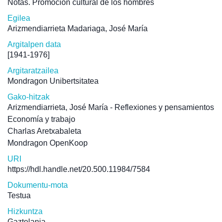
Notas. Promoción cultural de los hombres
Egilea
Arizmendiarrieta Madariaga, José María
Argitalpen data
[1941-1976]
Argitaratzailea
Mondragon Unibertsitatea
Gako-hitzak
Arizmendiarrieta, José María - Reflexiones y pensamientos
Economía y trabajo
Charlas Aretxabaleta
Mondragon OpenKoop
URI
https://hdl.handle.net/20.500.11984/7584
Dokumentu-mota
Testua
Hizkuntza
Gaztelania