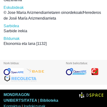
Eskubideak
© Jose Maria Arizmendiarrietaren oinordekoak/Herederos
de José María Arizmendiarrieta
Sarbidea
Sarbide irekia
Bildumak
Ekonomia eta lana
[1132]
Nork bildua:
Nork balioztatua:
MONDRAGON
UNIBERTSITATEA
|
Biblioteka
Kontaktua
|
Iradokizunak