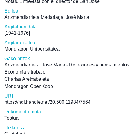
Notas. Entrevista con el director de San José
Egilea
Arizmendiarrieta Madariaga, José María
Argitalpen data
[1941-1976]
Argitaratzailea
Mondragon Unibertsitatea
Gako-hitzak
Arizmendiarrieta, José María - Reflexiones y pensamientos
Economía y trabajo
Charlas Aretxabaleta
Mondragon OpenKoop
URI
https://hdl.handle.net/20.500.11984/7564
Dokumentu-mota
Testua
Hizkuntza
Gaztelania