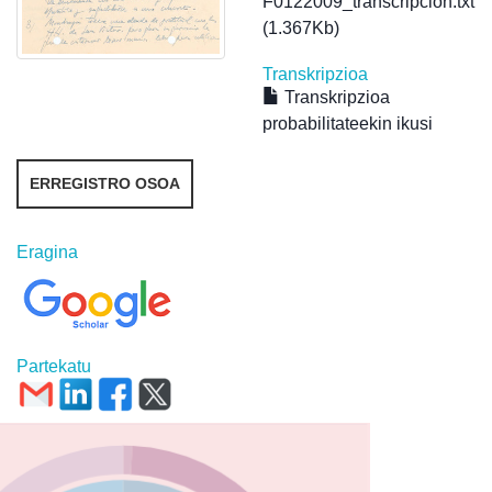
F0122009_transcripcion.txt
(1.367Kb)
Transkripzioa
Transkripzioa
probabilitateekin ikusi
ERREGISTRO OSOA
Eragina
Partekatu