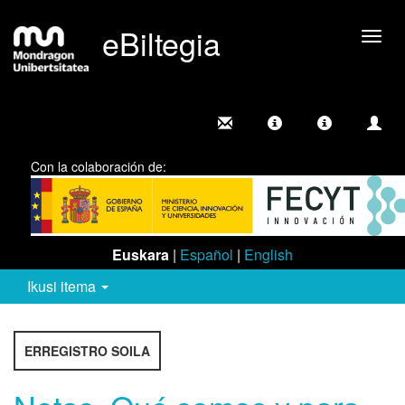
eBiltegia
Camb
nave
Con la colaboración de:
Euskara
|
Español
|
English
Ikusi itema
ERREGISTRO SOILA