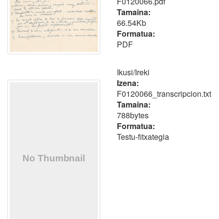
F0120066.pdf
Tamaina:
66.54Kb
Formatua:
PDF
Ikusi/
Ireki
Izena:
F0120066_transcripcion.txt
Tamaina:
788bytes
Formatua:
Testu-fitxategia