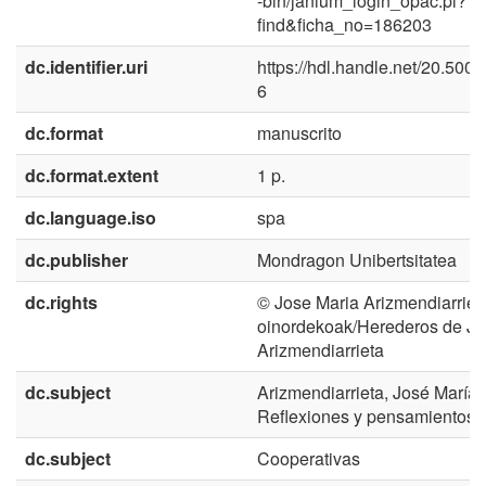
-bin/janium_login_opac.pl?
find&ficha_no=186203
dc.identifier.uri
https://hdl.handle.net/20.500
6
dc.format
manuscrito
dc.format.extent
1 p.
dc.language.iso
spa
dc.publisher
Mondragon Unibertsitatea
dc.rights
© Jose Maria Arizmendiarriet
oinordekoak/Herederos de Jo
Arizmendiarrieta
dc.subject
Arizmendiarrieta, José María 
Reflexiones y pensamientos
dc.subject
Cooperativas