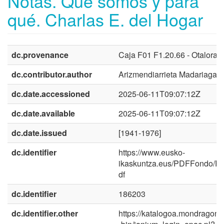
Notas. Qué somos y para
qué. Charlas E. del Hogar
dc.provenance
Caja F01 F1.20.66 - Otalora
dc.contributor.author
Arizmendiarrieta Madariaga, 
dc.date.accessioned
2025-06-11T09:07:12Z
dc.date.available
2025-06-11T09:07:12Z
dc.date.issued
[1941-1976]
dc.identifier
https://www.eusko-
ikaskuntza.eus/PDFFondo/F
df
dc.identifier
186203
dc.identifier.other
https://katalogoa.mondragon.