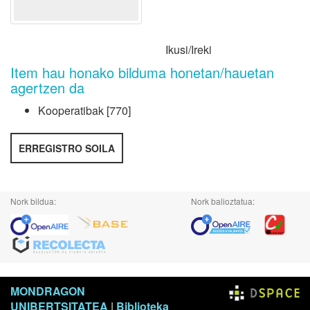
Ikusi/
Ireki
Item hau honako bilduma honetan/hauetan
agertzen da
Kooperatibak
[770]
ERREGISTRO SOILA
Nork bildua:
Nork balioztatua:
MONDRAGON
UNIBERTSITATEA
|
Biblioteka