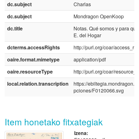
dc.subject
Charlas
dc.subject
Mondragon OpenKoop
dc.title
Notas. Qué somos y para qué
E. del Hogar
dcterms.accessRights
http://purl.org/coar/access_ri
oaire.format.mimetype
application/pdf
oaire.resourceType
http://purl.org/coar/resource_
local.relation.transcription
https://ebiltegia.mondragon.ed
pciones/F0120066.svg
Item honetako fitxategiak
Izena: