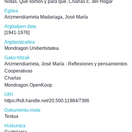
Notas. Qué somos y para qué. Charlas E. del Hogar
Egilea
Arizmendiarrieta Madariaga, José María
Argitalpen data
[1941-1976]
Argitaratzailea
Mondragon Unibertsitatea
Gako-hitzak
Arizmendiarrieta, José María - Reflexiones y pensamientos
Cooperativas
Charlas
Mondragon OpenKoop
URI
https://hdl.handle.net/20.500.11984/7386
Dokumentu-mota
Testua
Hizkuntza
Gaztelania