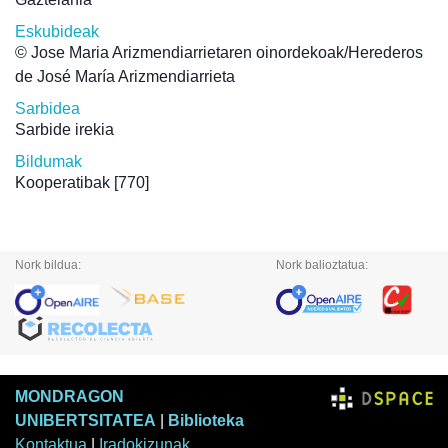
Eskubideak
© Jose Maria Arizmendiarrietaren oinordekoak/Herederos
de José María Arizmendiarrieta
Sarbidea
Sarbide irekia
Bildumak
Kooperatibak
[770]
Nork bildua:
Nork balioztatua:
MONDRAGON
UNIBERTSITATEA
|
Biblioteka
Kontaktua
|
Iradokizunak