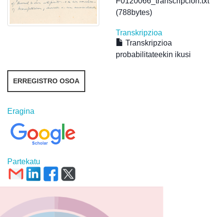
F0120066_transcripcion.txt
(788bytes)
Transkripzioa
Transkripzioa
probabilitateekin ikusi
ERREGISTRO OSOA
Eragina
Partekatu