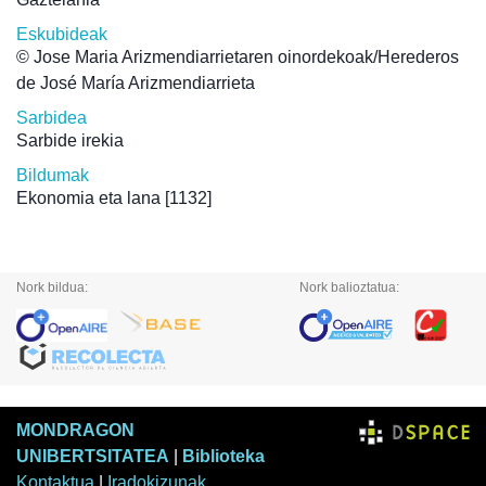
Eskubideak
© Jose Maria Arizmendiarrietaren oinordekoak/Herederos
de José María Arizmendiarrieta
Sarbidea
Sarbide irekia
Bildumak
Ekonomia eta lana
[1132]
Nork bildua:
Nork balioztatua:
MONDRAGON
UNIBERTSITATEA
|
Biblioteka
Kontaktua
|
Iradokizunak