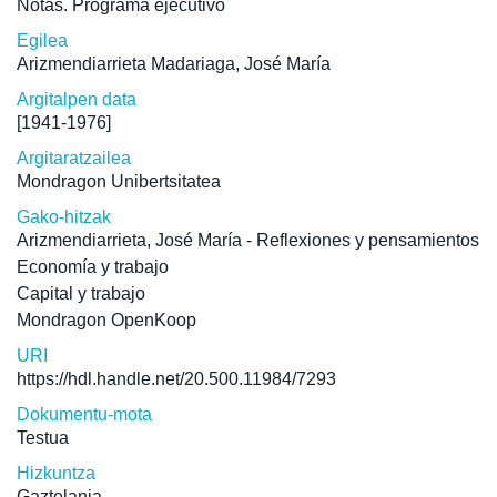
Notas. Programa ejecutivo
Egilea
Arizmendiarrieta Madariaga, José María
Argitalpen data
[1941-1976]
Argitaratzailea
Mondragon Unibertsitatea
Gako-hitzak
Arizmendiarrieta, José María - Reflexiones y pensamientos
Economía y trabajo
Capital y trabajo
Mondragon OpenKoop
URI
https://hdl.handle.net/20.500.11984/7293
Dokumentu-mota
Testua
Hizkuntza
Gaztelania