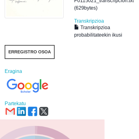
F0115021_transcripcion.txt
(629bytes)
Transkripzioa
Transkripzioa
probabilitateekin ikusi
ERREGISTRO OSOA
Eragina
Partekatu