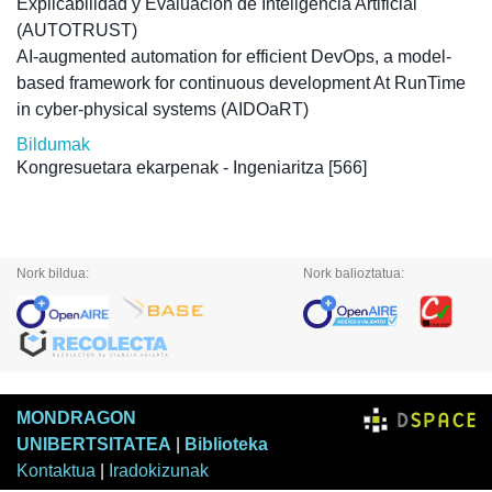
Explicabilidad y Evaluación de Inteligencia Artificial
(AUTOTRUST)
AI-augmented automation for efficient DevOps, a model-
based framework for continuous development At RunTime
in cyber-physical systems (AIDOaRT)
Bildumak
Kongresuetara ekarpenak - Ingeniaritza
[566]
Nork bildua:
Nork balioztatua:
MONDRAGON
UNIBERTSITATEA
|
Biblioteka
Kontaktua
|
Iradokizunak