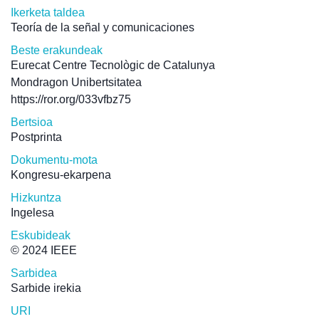
Ikerketa taldea
Teoría de la señal y comunicaciones
Beste erakundeak
Eurecat Centre Tecnològic de Catalunya
Mondragon Unibertsitatea
https://ror.org/033vfbz75
Bertsioa
Postprinta
Dokumentu-mota
Kongresu-ekarpena
Hizkuntza
Ingelesa
Eskubideak
© 2024 IEEE
Sarbidea
Sarbide irekia
URI