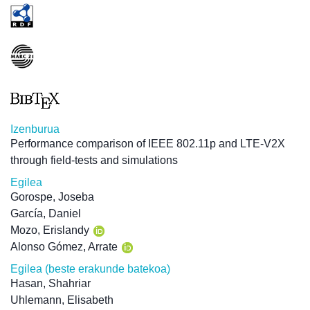
Izenburua
Performance comparison of IEEE 802.11p and LTE-V2X
through field-tests and simulations
Egilea
Gorospe, Joseba
García, Daniel
Mozo, Erislandy
Alonso Gómez, Arrate
Egilea (beste erakunde batekoa)
Hasan, Shahriar
Uhlemann, Elisabeth