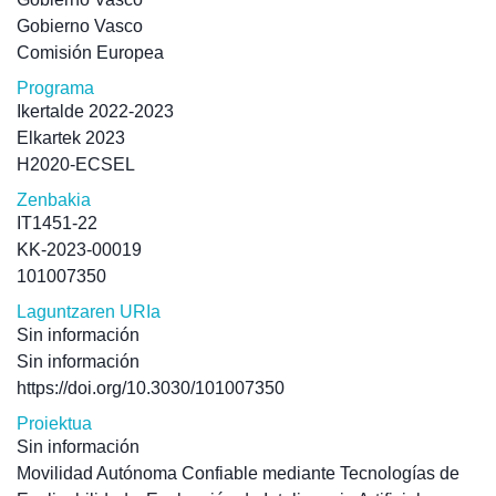
Gobierno Vasco
Comisión Europea
Programa
Ikertalde 2022-2023
Elkartek 2023
H2020-ECSEL
Zenbakia
IT1451-22
KK-2023-00019
101007350
Laguntzaren URIa
Sin información
Sin información
https://doi.org/10.3030/101007350
Proiektua
Sin información
Movilidad Autónoma Confiable mediante Tecnologías de