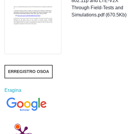
802.11p and LTE-V2X
Through Field-Tests and
Simulations.pdf (670.5Kb)
ERREGISTRO OSOA
Eragina