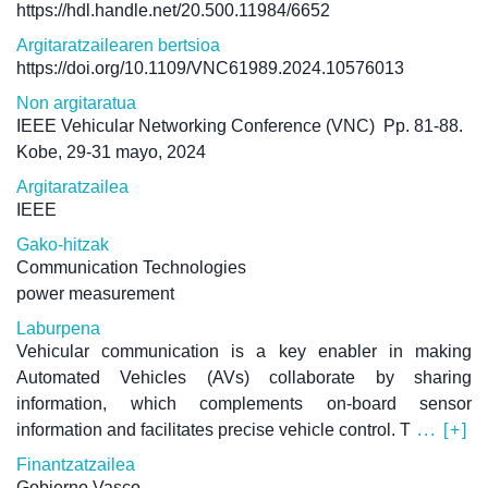
https://hdl.handle.net/20.500.11984/6652
Argitaratzailearen bertsioa
https://doi.org/10.1109/VNC61989.2024.10576013
Non argitaratua
IEEE Vehicular Networking Conference (VNC)
Pp. 81-88.
Kobe, 29-31 mayo, 2024
Argitaratzailea
IEEE
Gako-hitzak
Communication Technologies
power measurement
Laburpena
Vehicular communication is a key enabler in making
Automated Vehicles (AVs) collaborate by sharing
information, which complements on-board sensor
information and facilitates precise vehicle control. T
... [+]
Finantzatzailea
Gobierno Vasco