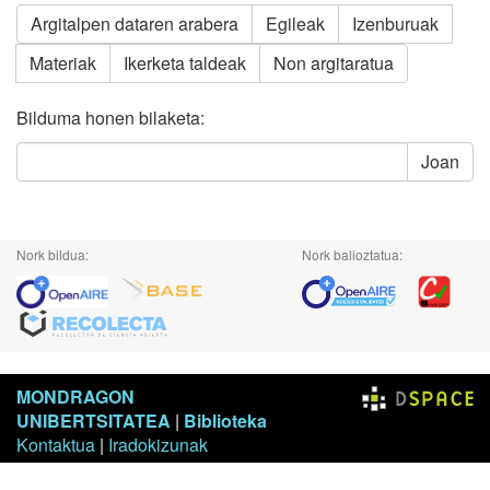
Argitalpen dataren arabera
Egileak
Izenburuak
Materiak
Ikerketa taldeak
Non argitaratua
Bilduma honen bilaketa:
Joan
Nork bildua:
Nork balioztatua:
MONDRAGON
UNIBERTSITATEA
|
Biblioteka
Kontaktua
|
Iradokizunak