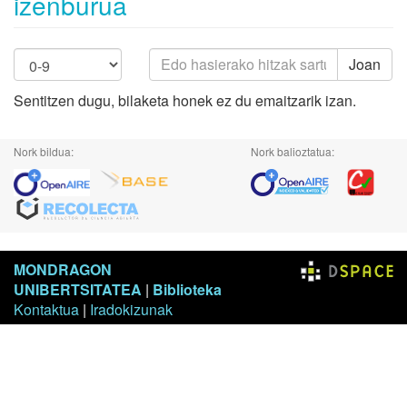
izenburua
Joan
Sentitzen dugu, bilaketa honek ez du emaitzarik izan.
Nork bildua:
Nork balioztatua:
MONDRAGON
UNIBERTSITATEA
|
Biblioteka
Kontaktua
|
Iradokizunak