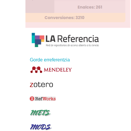
Gorde erreferentzia