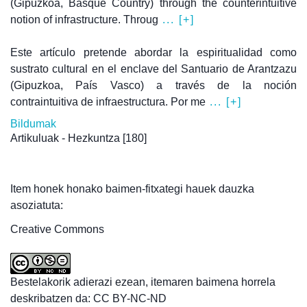
(Gipuzkoa, Basque Country) through the counterintuitive
notion of infrastructure. Throug
... [+]
Este artículo pretende abordar la espiritualidad como
sustrato cultural en el enclave del Santuario de Arantzazu
(Gipuzkoa, País Vasco) a través de la noción
contraintuitiva de infraestructura. Por me
... [+]
Bildumak
Artikuluak - Hezkuntza
[180]
Item honek honako baimen-fitxategi hauek dauzka
asoziatuta:
Creative Commons
Bestelakorik adierazi ezean, itemaren baimena horrela
deskribatzen da: CC BY-NC-ND