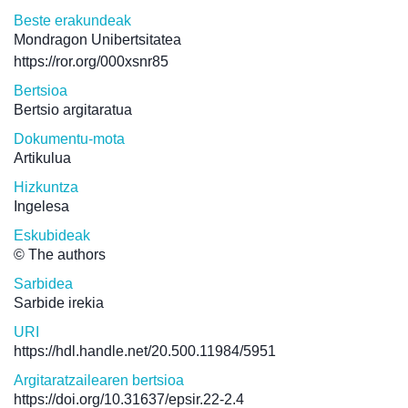
Beste erakundeak
Mondragon Unibertsitatea
https://ror.org/000xsnr85
Bertsioa
Bertsio argitaratua
Dokumentu-mota
Artikulua
Hizkuntza
Ingelesa
Eskubideak
© The authors
Sarbidea
Sarbide irekia
URI
https://hdl.handle.net/20.500.11984/5951
Argitaratzailearen bertsioa
https://doi.org/10.31637/epsir.22-2.4