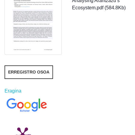
Analysing Arantzazu’s
Ecosystem.pdf (584.8Kb)
ERREGISTRO OSOA
Eragina