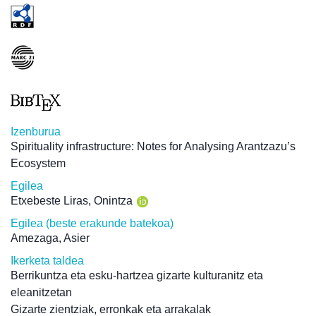
Izenburua
Spirituality infrastructure: Notes for Analysing Arantzazu’s
Ecosystem
Egilea
Etxebeste Liras, Onintza
Egilea (beste erakunde batekoa)
Amezaga, Asier
Ikerketa taldea
Berrikuntza eta esku-hartzea gizarte kulturanitz eta
eleanitzetan
Gizarte zientziak, erronkak eta arrakalak