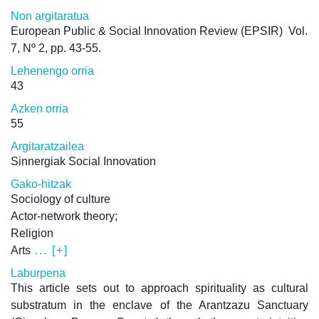
Non argitaratua
European Public & Social Innovation Review (EPSIR)
Vol.
7, Nº 2, pp. 43-55.
Lehenengo orria
43
Azken orria
55
Argitaratzailea
Sinnergiak Social Innovation
Gako-hitzak
Sociology of culture
Actor-network theory;
Religion
Arts
... [+]
Laburpena
This article sets out to approach spirituality as cultural
substratum in the enclave of the Arantzazu Sanctuary