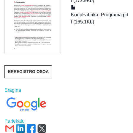
f (172.9Kb)
KoopFabrika_Programa.pd
f (165.1Kb)
ERREGISTRO OSOA
Eragina
Partekatu