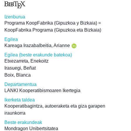
Izenburua
Programa KoopFabrika (Gipuzkoa y Bizkaia) =
KoopFabrika Programa (Gipuzkoa eta Bizkaia)
Egilea
Kareaga Irazabalbeitia, Arianne
Egilea (beste erakunde batekoa)
Etxezarreta, Enekoitz
Irasuegi, Beñat
Boix, Blanca
Departamentua
LANKI Kooperatibismoaren Ikertegia
Ikerketa taldea
Kooperatibagintza, autoeraketa eta giza garapen
iraunkorra
Beste erakundeak
Mondragon Unibertsitatea