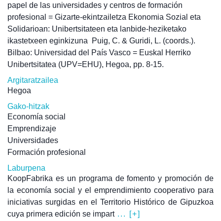
papel de las universidades y centros de formación
profesional = Gizarte-ekintzailetza Ekonomia Sozial eta
Solidarioan: Unibertsitateen eta lanbide-heziketako
ikastetxeen eginkizuna
Puig, C. & Guridi, L. (coords.).
Bilbao: Universidad del País Vasco = Euskal Herriko
Unibertsitatea (UPV=EHU), Hegoa, pp. 8-15.
Argitaratzailea
Hegoa
Gako-hitzak
Economía social
Emprendizaje
Universidades
Formación profesional
Laburpena
KoopFabrika es un programa de fomento y promoción de
la economía social y el emprendimiento cooperativo para
iniciativas surgidas en el Territorio Histórico de Gipuzkoa
cuya primera edición se impart
... [+]