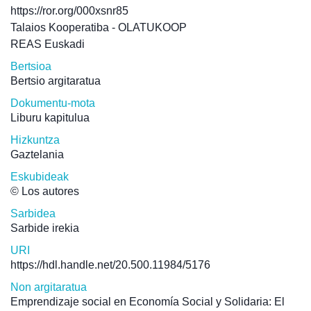
https://ror.org/000xsnr85
Talaios Kooperatiba - OLATUKOOP
REAS Euskadi
Bertsioa
Bertsio argitaratua
Dokumentu-mota
Liburu kapitulua
Hizkuntza
Gaztelania
Eskubideak
© Los autores
Sarbidea
Sarbide irekia
URI
https://hdl.handle.net/20.500.11984/5176
Non argitaratua
Emprendizaje social en Economía Social y Solidaria: El