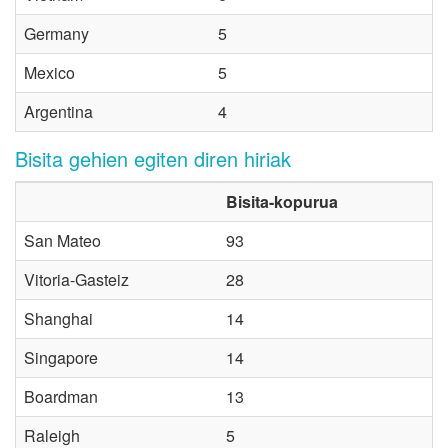
Germany
5
Mexico
5
Argentina
4
Bisita gehien egiten diren hiriak
Bisita-kopurua
San Mateo
93
Vitoria-Gasteiz
28
Shanghai
14
Singapore
14
Boardman
13
Raleigh
5