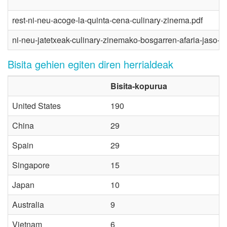
rest-ni-neu-acoge-la-quinta-cena-culinary-zinema.pdf
ni-neu-jatetxeak-culinary-zinemako-bosgarren-afaria-jaso-d
Bisita gehien egiten diren herrialdeak
Bisita-kopurua
United States
190
China
29
Spain
29
Singapore
15
Japan
10
Australia
9
Vietnam
6