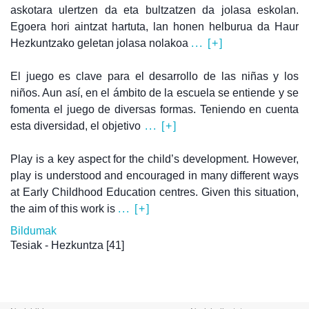
askotara ulertzen da eta bultzatzen da jolasa eskolan.
Egoera hori aintzat hartuta, lan honen helburua da Haur
Hezkuntzako geletan jolasa nolakoa
... [+]
El juego es clave para el desarrollo de las niñas y los
niños. Aun así, en el ámbito de la escuela se entiende y se
fomenta el juego de diversas formas. Teniendo en cuenta
esta diversidad, el objetivo
... [+]
Play is a key aspect for the child’s development. However,
play is understood and encouraged in many different ways
at Early Childhood Education centres. Given this situation,
the aim of this work is
... [+]
Bildumak
Tesiak - Hezkuntza
[41]