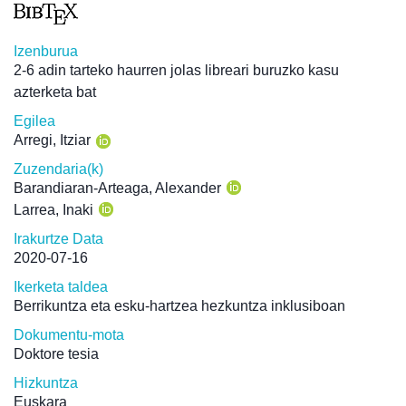
Izenburua
2-6 adin tarteko haurren jolas libreari buruzko kasu
azterketa bat
Egilea
Arregi, Itziar
Zuzendaria(k)
Barandiaran-Arteaga, Alexander
Larrea, Inaki
Irakurtze Data
2020-07-16
Ikerketa taldea
Berrikuntza eta esku-hartzea hezkuntza inklusiboan
Dokumentu-mota
Doktore tesia
Hizkuntza
Euskara