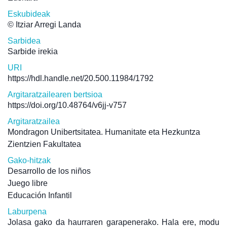
Eskubideak
© Itziar Arregi Landa
Sarbidea
Sarbide irekia
URI
https://hdl.handle.net/20.500.11984/1792
Argitaratzailearen bertsioa
https://doi.org/10.48764/v6jj-v757
Argitaratzailea
Mondragon Unibertsitatea. Humanitate eta Hezkuntza
Zientzien Fakultatea
Gako-hitzak
Desarrollo de los niños
Juego libre
Educación Infantil
Laburpena
Jolasa gako da haurraren garapenerako. Hala ere, modu