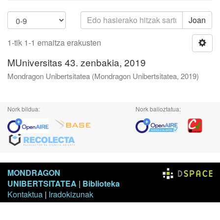
Joan
1-tik 1-1 emaitza erakusten
MUniversitas 43. zenbakia, 2019
Mondragon Unibertsitatea
(
Mondragon Unibertsitatea
,
2019
)
Nork bildua:
Nork balioztatua:
MONDRAGON
UNIBERTSITATEA
|
Biblioteka
Kontaktua
|
Iradokizunak