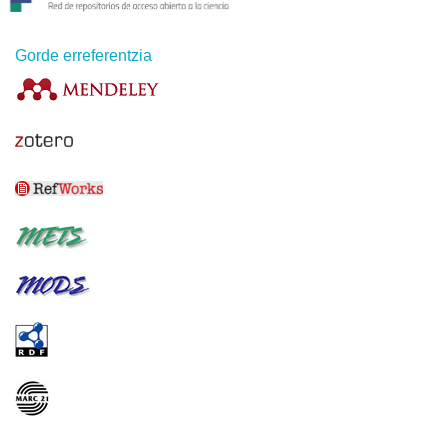
Gorde erreferentzia