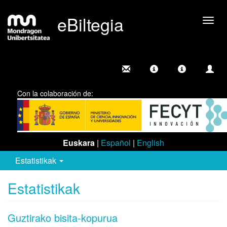
eBiltegia
Camb
nave
Con la colaboración de:
Euskara
|
Español
|
English
Estatistikak
Estatistikak
Guztirako bisita-kopurua