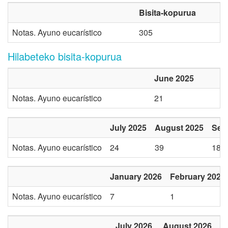
Bisita-kopurua
Notas. Ayuno eucarístico
305
Hilabeteko bisita-kopurua
June 2025
Notas. Ayuno eucarístico
21
July 2025
August 2025
Sep
Notas. Ayuno eucarístico
24
39
18
January 2026
February 2026
Notas. Ayuno eucarístico
7
1
July 2026
August 2026