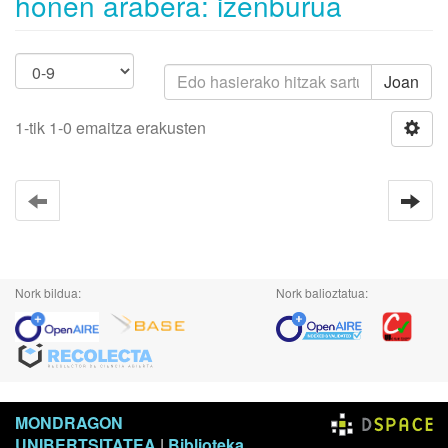
honen arabera: izenburua
Joan
1-tik 1-0 emaitza erakusten
Nork bildua:
Nork balioztatua:
MONDRAGON
UNIBERTSITATEA
|
Biblioteka