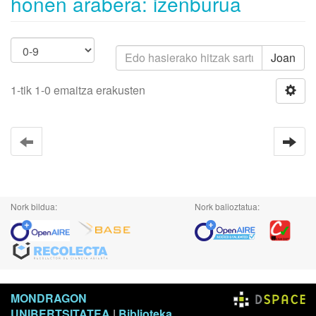
honen arabera: izenburua
Joan
1-tik 1-0 emaitza erakusten
Nork bildua:
Nork balioztatua:
MONDRAGON
UNIBERTSITATEA
|
Biblioteka