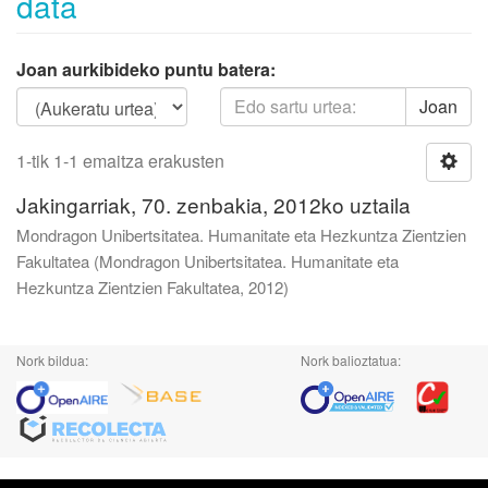
data
Joan aurkibideko puntu batera:
Joan
1-tik 1-1 emaitza erakusten
Jakingarriak, 70. zenbakia, 2012ko uztaila
Mondragon Unibertsitatea. Humanitate eta Hezkuntza Zientzien
Fakultatea
(
Mondragon Unibertsitatea. Humanitate eta
Hezkuntza Zientzien Fakultatea
,
2012
)
Nork bildua:
Nork balioztatua: