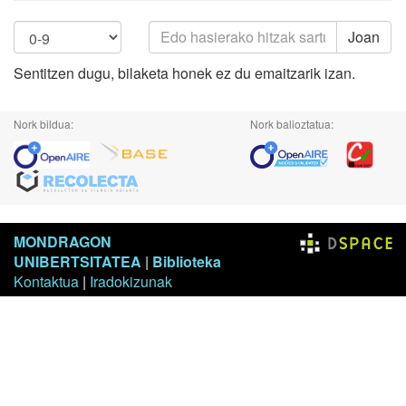
Joan
Sentitzen dugu, bilaketa honek ez du emaitzarik izan.
Nork bildua:
Nork balioztatua:
MONDRAGON
UNIBERTSITATEA
|
Biblioteka
Kontaktua
|
Iradokizunak